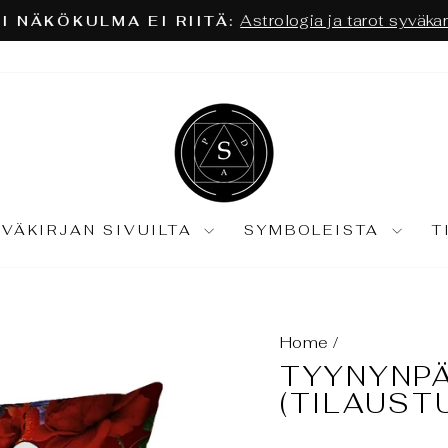
Astrologia ja tarot syväkartoitu
ÄKÖKULMA EI RIITÄ:
Keskeytä
diaesitys
IVÄKIRJAN SIVUILTA
SYMBOLEISTA
T
Home
/
TYYNYNPÄ
(TILAUST