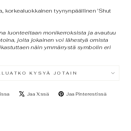
, korkealuokkainen tyynynpäällinen 'Shut
.
na luonteeltaan monikerroksista ja avautuu
toina, joita jokainen voi lähestyä omista
rikastuttaen näin ymmärrystä symbolin eri
ALUATKO KYSYÄ JOTAIN
Jaa
Jaa
Jaa
issa
Jaa X:ssä
Jaa Pinterestissä
Facebookissa
X:ssä
Pintere