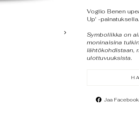
Voglio Benen upea
Up' -painatuksella
Symboliikka on ai
moninaisina tulkin
lähtökohdistaan, 
ulottuvuuksista.
H
Jaa Facebook