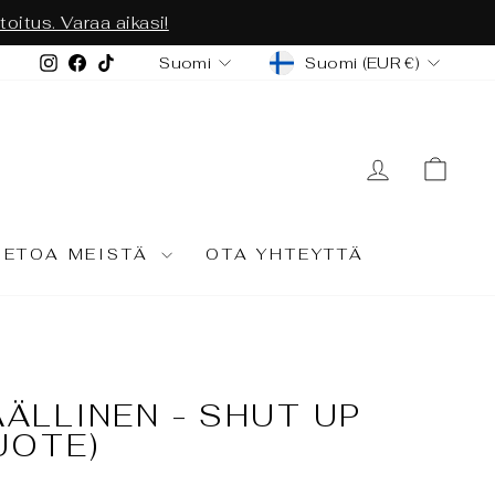
s. Varaa aikasi!
VALUUTTA
KIELI
Instagram
Facebook
TikTok
Suomi (EUR €)
Suomi
KIRJAUD
OST
IETOA MEISTÄ
OTA YHTEYTTÄ
ÄLLINEN - SHUT UP
UOTE)