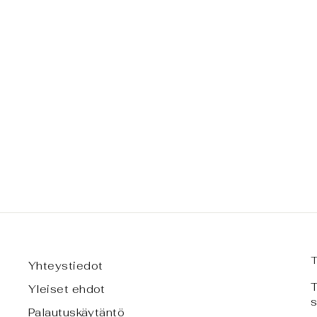
TYYNYNPÄÄLLINEN - SHUT
UP (TILAUSTUOTE)
alkaen €11,00
Yhteystiedot
T
Yleiset ehdot
s
Palautuskäytäntö