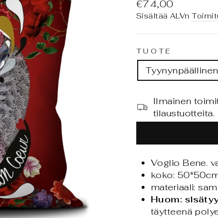
Normaali
€74,00
hinta
Sisältää ALVn
Toimit
TUOTE
Tyynynpäälline
Ilmainen toimi
tilaustuotteita.
Voglio Bene. v
koko: 50*50c
materiaali: sam
Huom: sisätyy
täytteenä polye