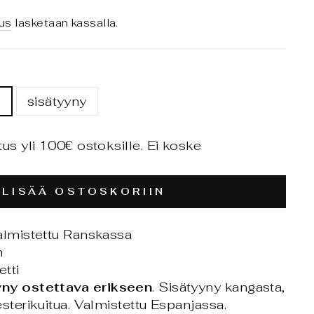
us
lasketaan kassalla.
n
sisätyyny
tus yli 100€ ostoksille. Ei koske
LISÄÄ OSTOSKORIIN
almistettu Ranskassa
m
etti
ny ostettava erikseen
. Sisätyyny
kangasta,
sterikuitua. Valmistettu Espanjassa.