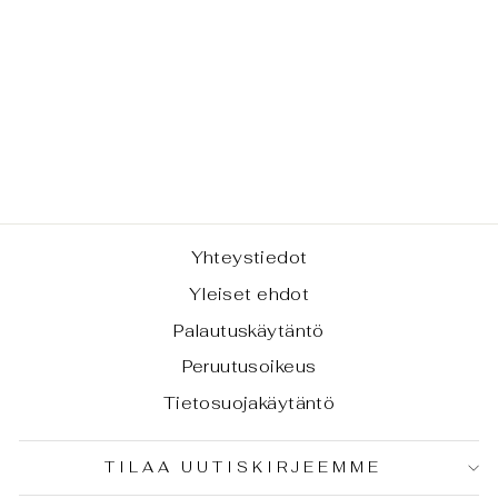
MERIKOTILON
KUORI -
TROCHUS
MACULATUS,
M-KOKO
€1,50
Yhteystiedot
Yleiset ehdot
Palautuskäytäntö
Peruutusoikeus
Tietosuojakäytäntö
TILAA UUTISKIRJEEMME