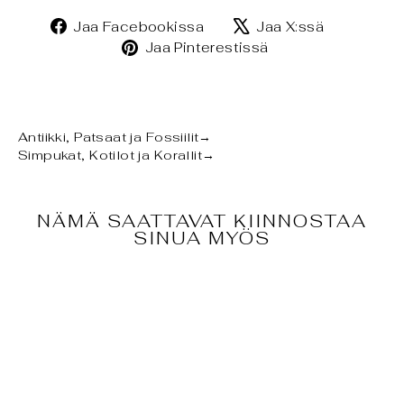
Jaa
Jaa
Jaa Facebookissa
Jaa X:ssä
Facebookissa
X:ssä
Jaa
Jaa Pinterestissä
Pinterestissä
Antiikki, Patsaat ja Fossiilit
→
Simpukat, Kotilot ja Korallit
→
NÄMÄ SAATTAVAT KIINNOSTAA
SINUA MYÖS