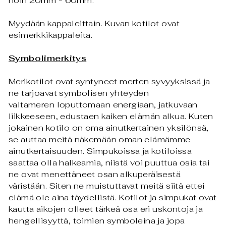
noin
2
0mm - 60mm.
Myydään kappaleittain. Kuvan kotilot ovat
esimerkkikappaleita.
Symbolimerkitys
Merikotilot ovat syntyneet merten syvyyksissä ja
ne tarjoavat symbolisen yhteyden
valtameren loputtomaan energiaan, jatkuvaan
liikkeeseen, edustaen kaiken elämän alkua
. Kuten
jokainen kotilo on oma ainutkertainen yksilönsä,
se auttaa meitä näkemään oman elämämme
ainutkertaisuuden.
Simpukoissa ja kotiloissa
saattaa olla halkeamia, niistä voi puuttua osia tai
ne ovat menettäneet osan alkuperäisestä
väristään. Siten ne muistuttavat meitä siitä ettei
elämä ole aina täydellistä.
Kotilot ja simpukat ovat
kautta aikojen olleet tärkeä osa eri uskontoja ja
hengellisyyttä, toimien symboleina ja jopa