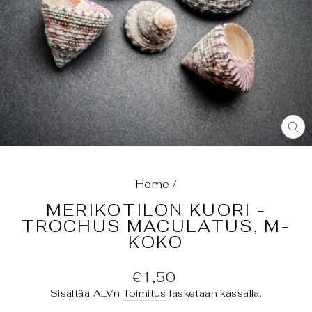
SU
(E
Home
/
MERIKOTILON KUORI -
TROCHUS MACULATUS, M-
KOKO
Normaali
€1,50
hinta
Sisältää ALVn
Toimitus
lasketaan kassalla.