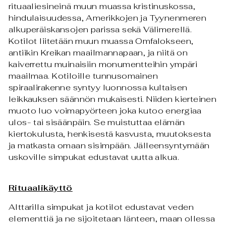
rituaaliesineinä muun muassa kristinuskossa,
hindulaisuudessa, Amerikkojen ja Tyynenmeren
alkuperäiskansojen parissa sekä Välimerellä.
Kotilot liitetään muun muassa Omfalokseen,
antiikin Kreikan maailmannapaan, ja niitä on
kaiverrettu muinaisiin monumentteihin ympäri
maailmaa. Kotiloille tunnusomainen
spiraalirakenne syntyy luonnossa kultaisen
leikkauksen säännön mukaisesti. Niiden kierteinen
muoto luo voimapyörteen joka kutoo energiaa
ulos- tai sisäänpäin. Se muistuttaa elämän
kiertokulusta, henkisestä kasvusta, muutoksesta
ja matkasta omaan sisimpään. Jälleensyntymään
uskoville simpukat edustavat uutta alkua.
Rituaalikäyttö
Alttarilla simpukat ja kotilot edustavat veden
elementtiä ja ne sijoitetaan länteen, maan ollessa