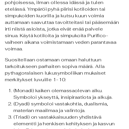
pohjoisessa, ilman ollessa idässä ja tulen
etelässä. Ympäröi pyhä piirisi kotiloiden tai
simpukoiden kuorilla ja kutsu kuun voimia
auttamaan saavuttaa tavoitteitasi tai pääsemään
irti niistä asioista, jotka eivät enää palvele
sinua.
Käytä kotiloita ja simpukoita Purifico-
vaiheen aikana voimistamaan veden parantavaa
voimaa.
Suositellaan ostamaan omaan haluttuun
tarkoitukseen parhaiten sopiva määrä. Alla
pythagoralaisen lukusymboliikan mukaiset
merkitykset luvuille 1-10:
(Monadi) kaiken olemassaolevan alku.
Symboloi ykseyttä, insipiraatiota ja alkuja.
(Dyadi) symboloi vastakohtia, dualismia,
materian maailmaa ja valintoja.
(Triadi) on vastakkaisuuden yhdistävä
elementti ja henkisen kehityksen ja kasvun