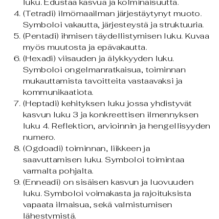
luku. Edustaa kasvua ja kolminaisuutta.
(Tetradi) ilmömaailman järjestäytynyt muoto.
Symboloi vakautta, järjesteystä ja struktuuria.
(Pentadi) ihmisen täydellistymisen luku. Kuvaa
myös muutosta ja epävakautta.
(Hexadi) viisauden ja älykkyyden luku.
Symboloi ongelmanratkaisua, toiminnan
mukauttamista tavoitteita vastaavaksi ja
kommunikaatiota.
(Heptadi) kehityksen luku jossa yhdistyvät
kasvun luku 3 ja konkreettisen ilmennyksen
luku 4. Reflektion, arvioinnin ja hengellisyyden
numero.
(Ogdoadi) toiminnan, liikkeen ja
saavuttamisen luku. Symboloi toimintaa
varmalta pohjalta.
(Enneadi) on sisäisen kasvun ja luovuuden
luku. Symboloi voimakasta ja rajoituksista
vapaata ilmaisua, sekä valmistumisen
lähestymistä.