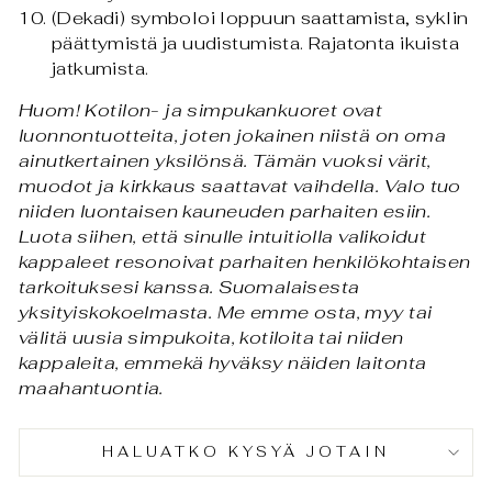
(Dekadi) symboloi loppuun saattamista, syklin
päättymistä ja uudistumista. Rajatonta ikuista
jatkumista.
Huom! Kotilon- ja simpukankuoret ovat
luonnontuotteita, j
oten jokainen niistä on oma
ainutkertainen yksilönsä. Tämän vuoksi värit,
muodot ja kirkkaus saattavat vaihdella. Valo tuo
niiden luontaisen kauneuden parhaiten esiin.
Luota siihen, että sinulle intuitiolla valikoidut
kappaleet resonoivat parhaiten henkilökohtaisen
tarkoituksesi kanssa.
Suomalaisesta
yksityiskokoelmasta.
Me emme osta, myy tai
välitä uusia simpukoita, kotiloita tai niiden
kappaleita, emmekä hyväksy näiden laitonta
maahantuontia.
HALUATKO KYSYÄ JOTAIN