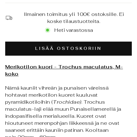
Ilmainen toimitus yli 100€ ostoksille. Ei
koske tilaustuotteita.
Heti varastossa
LISÄÄ OSTOSKORIIN
Merikotilon kuori - Trochus maculatus, M-
koko
Nämä kauniit vihreän ja punaisen väreissä
hohtavat merikotilon kuoret kuuluvat
pyramidikotiloihin (
Trochidae)
.
Trochus
maculatus-laji
elää muun Punaisellamerellä ja
indopasifisella merialueella. Kuoret ovat
hioutuneet merenpohjan liikkeessä ja ne ovat
saaneet erittäin kauniin patinan. Kooltaan