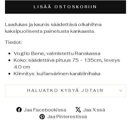
LISÄÄ OSTOSKORIIN
Laadukas ja kaunis s
äädettävä olkahihna
kaksipuolisesta painetusta kankaasta.
Tiedot:
Voglio Bene, valmistettu Ranskassa
Koko: säädettävä pituus 75 - 135cm, leveys
4.0 cm
Kiinnitys: kullanvärinen karabiinihaka
HALUATKO KYSYÄ JOTAIN
Jaa
Jaa
Jaa Facebookissa
Jaa X:ssä
Facebookissa
X:ssä
Jaa
Jaa Pinterestissä
Pinterestissä