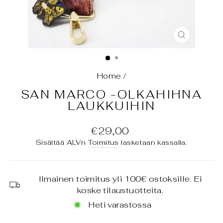
SULJE
(ESC)
Home
/
SAN MARCO -OLKAHIHNA
LAUKKUIHIN
Normaali
€29,00
hinta
Sisältää ALVn
Toimitus
lasketaan kassalla.
Ilmainen toimitus yli 100€ ostoksille. Ei
koske tilaustuotteita.
Heti varastossa