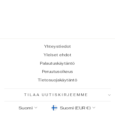
SAN MARCO -
OLKAHIHNA
LAUKKUIHIN
€29,00
Yhteystiedot
Yleiset ehdot
Palautuskäytäntö
Peruutusoikeus
Tietosuojakäytäntö
TILAA UUTISKIRJEEMME
KIELI
VALUUTTA
Suomi
Suomi (EUR €)