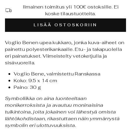
Ilmainen toimitus yli 100€ ostoksille. Ei
koske tilaustuotteita.
LISÄÄ OSTOSKORIIN
Voglio Benen upea kukkaro, jonka kuva-aiheet on
painettu polyesterikankaalle. Etu- ja takapuolella
eri painatukset. Viimeistelty vetoketjulla ja
sisävuorella.
Voglio Bene, valmistettu Ranskassa
Koko: 9.5 x 14 cm
Paino: 30 g
Symboliikka on aina luonteeltaan
monikerroksista ja avautuu moninaisina
tulkintoina, joita jokainen voi lähestyä omista
lähtökohdistaan, rikastuttaen näin ymmärrystä
symbolin eri ulottuvuuksista.