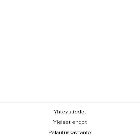
IL BATTISTA -
KUKKARO,
TILAUSTUOTE
€19,00
Yhteystiedot
Yleiset ehdot
Palautuskäytäntö