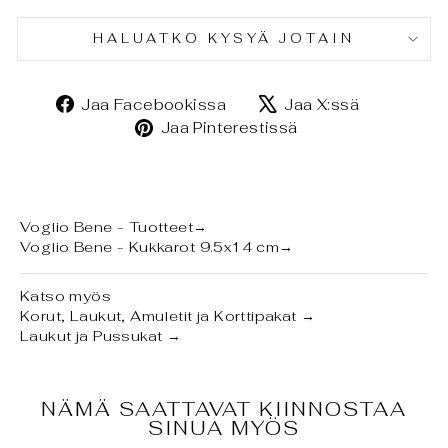
HALUATKO KYSYÄ JOTAIN
Jaa
Jaa
Jaa Facebookissa
Jaa X:ssä
Facebookissa
X:ssä
Jaa
Jaa Pinterestissä
Pinterestissä
Voglio Bene - Tuotteet
→
Voglio Bene - Kukkarot 9.5x14 cm
→
Katso myös
Korut, Laukut, Amuletit ja Korttipakat
→
Laukut ja Pussukat
→
NÄMÄ SAATTAVAT KIINNOSTAA
SINUA MYÖS