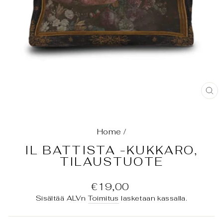
SU
(E
Home
/
IL BATTISTA -KUKKARO,
TILAUSTUOTE
Normaali
€19,00
hinta
Sisältää ALVn
Toimitus
lasketaan kassalla.