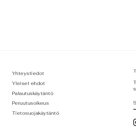
(METACRYPHAEUS
VENUSTUS) XS-KOKO
€45,00
Yhteystiedot
T
Yleiset ehdot
s
Palautuskäytäntö
Peruutusoikeus
Tietosuojakäytäntö