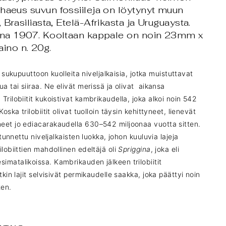
haeus suvun fossiileja on löytynyt muun
Brasiliasta, Etelä-Afrikasta ja Uruguaysta.
onna 1907.
Kooltaan kappale on noin 23mm x
no n. 20g.
 sukupuuttoon kuolleita niveljalkaisia, jotka muistuttavat
a tai siiraa. Ne elivät merissä ja olivat aikansa
Trilobiitit kukoistivat kambrikaudella, joka alkoi noin 542
oska trilobiitit olivat tuolloin täysin kehittyneet, lienevät
eet jo ediacarakaudella 630–542 miljoonaa vuotta sitten.
 tunnettu niveljalkaisten luokka, johon kuuluvia lajeja
lobiittien mahdollinen edeltäjä oli
Spriggina
, joka eli
matalikoissa. Kambrikauden jälkeen trilobiitit
tkin lajit selvisivät permikaudelle saakka, joka päättyi noin
ten.