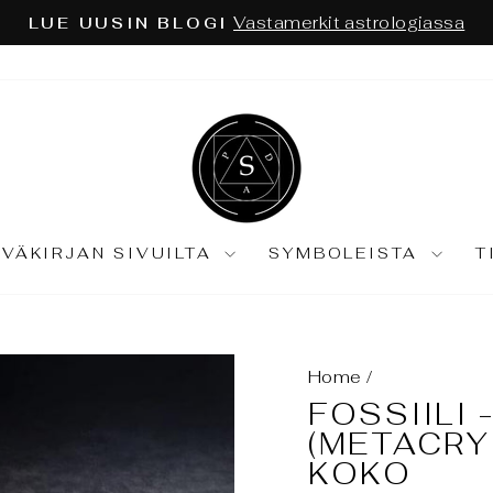
Astrologia ja tarot syväkartoitu
ÄKÖKULMA EI RIITÄ:
Keskeytä
diaesitys
IVÄKIRJAN SIVUILTA
SYMBOLEISTA
T
Home
/
FOSSIILI 
(METACRY
KOKO