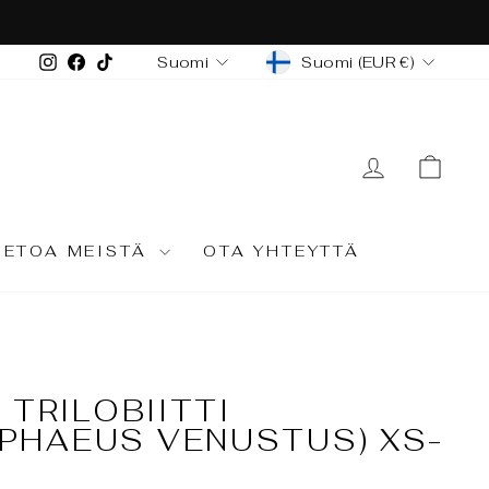
s. Varaa aikasi!
VALUUTTA
KIELI
Instagram
Facebook
TikTok
Suomi (EUR €)
Suomi
KIRJAUD
OST
IETOA MEISTÄ
OTA YHTEYTTÄ
- TRILOBIITTI
PHAEUS VENUSTUS) XS-