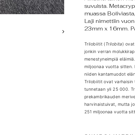
suvuista. Metacryp
muassa Boliviasta, 
Laji nimettiin vu
23mm x 16mm. Pai
Trilobiitit (
Trilobita
) ovat
jonkin verran molukkirapu
menestyneimpiä eläimiä. 
miljoonaa vuotta sitten. K
niiden kantamuodot elän
Trilobiitit ovat varhaisin
tunnetaan yli 25 000. Tri
prekambrikauden merivesi
harvinaistuivat, mutta jo
251 miljoonaa vuotta sit