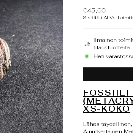
Normaali
€45,00
hinta
Sisältää ALVn
Toimit
Ilmainen toimi
tilaustuotteita.
Heti varastoss
FOSSIILI
(
METACR
XS-KOKO
Lähes täydellinen, p
Ainutkertainen M