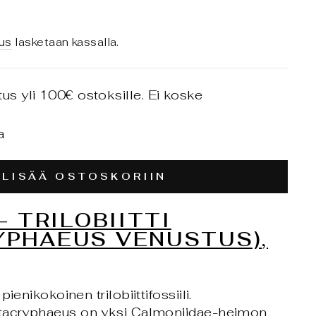
us
lasketaan kassalla.
tus yli 100€ ostoksille. Ei koske
a
LISÄÄ OSTOSKORIIN
 - TRILOBIITTI
YPHAEUS VENUSTUS)
,
ienikokoinen trilobiittifossiili.
etacryphaeus on yksi Calmoniidae-heimon