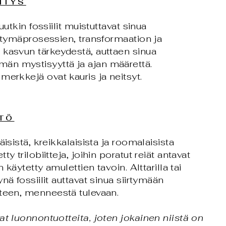
ITYS
uutkin fossiilit muistuttavat sinua
irtymäprosessien, transformaation ja
 kasvun tärkeydestä, auttaen sinua
n mystisyyttä ja ajan määrettä.
merkkejä ovat kauris ja neitsyt.
TTÖ
äisistä, kreikkalaisista ja roomalaisista
y trilobiitteja, joihin poratut reiät antavat
n käytetty amulettien tavoin. Alttarilla tai
nä fossiilit auttavat sinua siirtymään
uteen, menneestä tulevaan.
at luonnontuotteita, j
oten jokainen niistä on