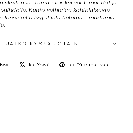
n yksilönsä. Tämän vuoksi värit, muodot ja
 vaihdella. K
unto vaihtelee kohtalaisesta
n fossiileille tyypillistä kulumaa, murtumia
ia.
ALUATKO KYSYÄ JOTAIN
Jaa
Jaa
Jaa
issa
Jaa X:ssä
Jaa Pinterestissä
Facebookissa
X:ssä
Pintere