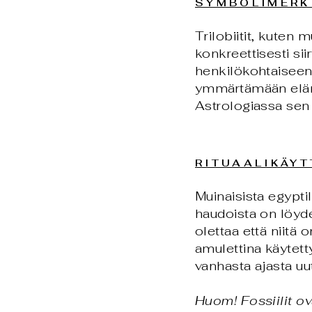
SYMBOLIMERK
Trilobiitit, kuten m
konkreettisesti si
henkilökohtaiseen
ymmärtämään elämä
Astrologiassa sen 
RITUAALIKÄY
Muinaisista egyptil
haudoista on löydett
olettaa että niitä o
amulettina käytetty
vanhasta ajasta u
Huom! Fossiilit ov