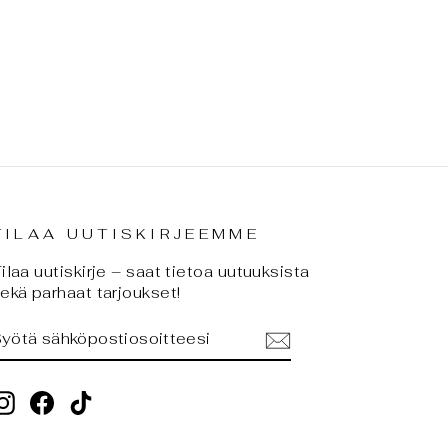
TILAA UUTISKIRJEEMME
ilaa uutiskirje – saat tietoa uutuuksista
ekä parhaat tarjoukset!
SYÖTÄ
TILAA
SÄHKÖPOSTIOSOITTEESI
Instagram
Facebook
TikTok