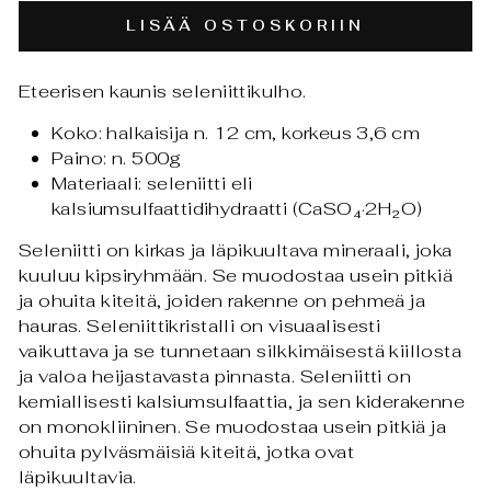
LISÄÄ OSTOSKORIIN
Eteerisen kaunis seleniittikulho.
Koko: halkaisija n. 12 cm, korkeus 3,6 cm
Paino: n. 500g
Materiaali: seleniitti eli
kalsiumsulfaattidihydraatti (CaSO₄·2H₂O)
Seleniitti on kirkas ja läpikuultava mineraali, joka
kuuluu kipsiryhmään. Se muodostaa usein pitkiä
ja ohuita kiteitä, joiden rakenne on pehmeä ja
hauras. Seleniittikristalli on visuaalisesti
vaikuttava ja se tunnetaan silkkimäisestä kiillosta
ja valoa heijastavasta pinnasta.
Seleniitti on
kemiallisesti kalsiumsulfaattia, ja sen kiderakenne
on monokliininen. Se muodostaa usein pitkiä ja
ohuita pylväsmäisiä kiteitä, jotka ovat
läpikuultavia.