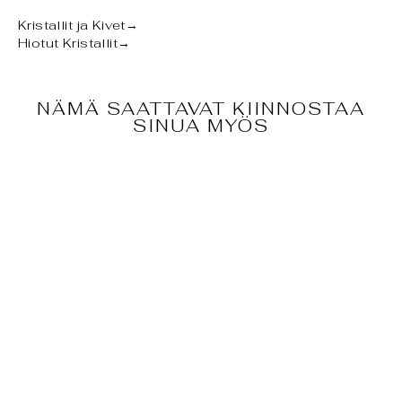
Kristallit ja Kivet
→
Hiotut Kristallit
→
NÄMÄ SAATTAVAT KIINNOSTAA
SINUA MYÖS
SELENIITTIKUL
HO -
KESKIKOKO
€21,00