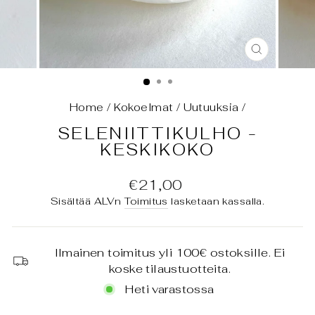
SULJE
(ESC)
Home
/
Kokoelmat
/
Uutuuksia
/
SELENIITTIKULHO -
KESKIKOKO
Normaali
€21,00
hinta
Sisältää ALVn
Toimitus
lasketaan kassalla.
Ilmainen toimitus yli 100€ ostoksille. Ei
koske tilaustuotteita.
Heti varastossa