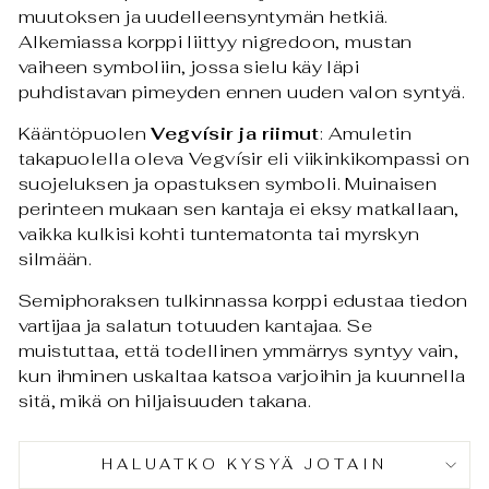
muutoksen ja uudelleensyntymän hetkiä.
Alkemiassa korppi liittyy nigredoon, mustan
vaiheen symboliin, jossa sielu käy läpi
puhdistavan pimeyden ennen uuden valon syntyä.
Kääntöpuolen
Vegvísir ja riimut
: Amuletin
takapuolella oleva Vegvísir eli viikinkikompassi on
suojeluksen ja opastuksen symboli. Muinaisen
perinteen mukaan sen kantaja ei eksy matkallaan,
vaikka kulkisi kohti tuntematonta tai myrskyn
silmään.
Semiphoraksen tulkinnassa korppi edustaa tiedon
vartijaa ja salatun totuuden kantajaa. Se
muistuttaa, että todellinen ymmärrys syntyy vain,
kun ihminen uskaltaa katsoa varjoihin ja kuunnella
sitä, mikä on hiljaisuuden takana.
HALUATKO KYSYÄ JOTAIN