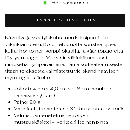
Heti varastossa
LISÄÄ OSTOSKORIIN
Näyttävä ja yksityiskohtainen kaksipuolinen
viikinkiamuletti. Korun etupuolta koristaa upea,
kullanhohtoinen korppi oksalla, ja kääntöpuolelta
löytyy maaginen Vegvísir-viikinkikompassi
riimukehän ympäröimänä. Tämä korkealaatuisesta
titaaniteräksestä valmistettu vie skandinaavisen
mytologian äärelle.
Koko: 5,4 cm x 4,0 cm x 0,8 cm (amuletin
halkaisija 4,0 cm)
Paino: 20 g
Materiaali: titaaniteräs / 316 ruostumaton teräs
Valmistusmenetelmä: retrotyyli,
mustauskäsittely, korkeakiiltoinen pinta