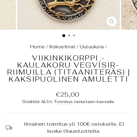
SULJE
(ESC)
Home
/
Kokoelmat
/
Uutuuksia
/
VIIKINKIKORPPI -
KAULAKORU VEGVÍSIR-
RIIMUILLA (TITAANITERÄS) |
KAKSIPUOLINEN AMULETTI
Normaali
€25,00
hinta
Sisältää ALVn
Toimitus
lasketaan kassalla.
Ilmainen toimitus yli 100€ ostoksille. Ei
koske tilaustuotteita.