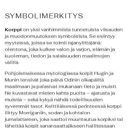
SYMBOLIMERKITYS
Korppi
on yksi vanhimmista tunnetuista viisauden
ja muodonmuutoksen symboleista. Se esiintyy
myyteissä, joissa se toimii rajanylittäjänä:
olentona, joka kulkee valon ja varjon, elämän ja
kuoleman, tiedon ja salaisuuden maailmojen
välillä.
Pohjoismaisessa mytologiassa korpit Hugin ja
Munin lensivät joka päivä Odinin olkapäiltä
maailmaan ja palasivat mukanaan tieto ja muisti.
Ne kuvastavat mielen kahta puolta – ajatusta ja
muistia – sekä kykyä nähdä todellisuuden
syvemmät tasot. Kelttiläisessä perinteessä korppi
liittyy Morríganiin, sodan ja kohtalon
jumalattareen, joka saattoi muuntautua korpiksi tai
lähettää korpit sanansaattajikseen hallitessaan