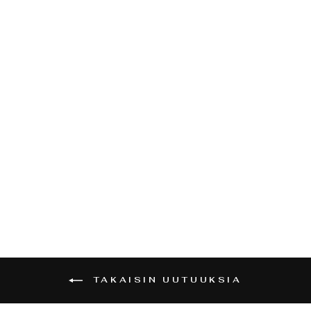
VIIKINKIKORPP
I -KAULAKORU
VEGVÍSIR-
RIIMUILLA
(TITAANITERÄ
S) |
KAKSIPUOLINE
N AMULETTI
€25,00
TAKAISIN UUTUUKSIA