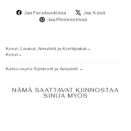
Jaa
Jaa
Jaa Facebookissa
Jaa X:ssä
Facebookissa
X:ssä
Jaa
Jaa Pinterestissä
Pinterestissä
Korut, Laukut, Amuletit ja Korttipakat
→
Korut
→
Katso myös
Symbolit ja Amuletit
→
NÄMÄ SAATTAVAT KIINNOSTAA
SINUA MYÖS