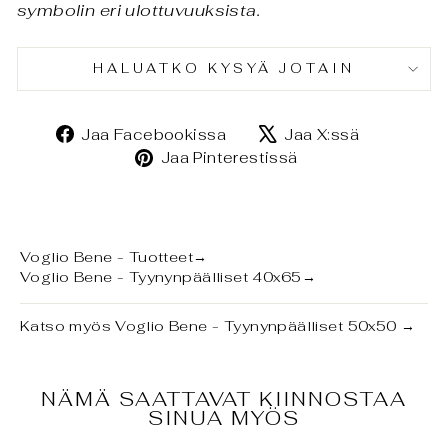
symbolin eri ulottuvuuksista.
HALUATKO KYSYÄ JOTAIN
Jaa
Jaa
Jaa Facebookissa
Jaa X:ssä
Facebookissa
X:ssä
Jaa
Jaa Pinterestissä
Pinterestissä
Voglio Bene - Tuotteet
→
Voglio Bene - Tyynynpäälliset 40x65
→
Katso myös
Voglio Bene - Tyynynpäälliset 50x50
→
NÄMÄ SAATTAVAT KIINNOSTAA
SINUA MYÖS