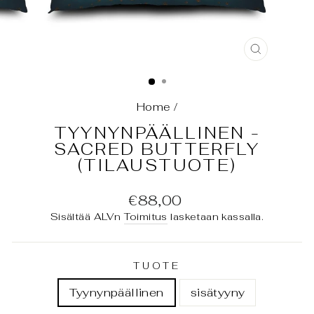
SULJE
(ESC)
Home
/
TYYNYNPÄÄLLINEN -
SACRED BUTTERFLY
(TILAUSTUOTE)
Normaali
€88,00
hinta
Sisältää ALVn
Toimitus
lasketaan kassalla.
TUOTE
Tyynynpäällinen
sisätyyny