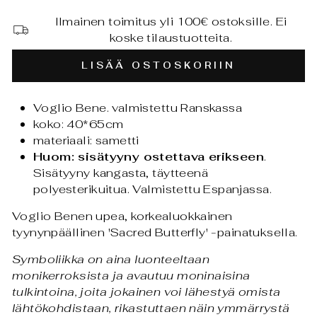
Ilmainen toimitus yli 100€ ostoksille. Ei
koske tilaustuotteita.
LISÄÄ OSTOSKORIIN
Voglio Bene. valmistettu Ranskassa
koko: 40*65cm
materiaali: sametti
Huom: sisätyyny ostettava erikseen
.
Sisätyyny
kangasta, täytteenä
polyesterikuitua. Valmistettu Espanjassa.
Voglio Benen upea, korkealuokkainen
tyynynpäällinen 'Sacred Butterfly' -painatuksella.
Symboliikka on aina luonteeltaan
monikerroksista ja avautuu moninaisina
tulkintoina, joita jokainen voi lähestyä omista
lähtökohdistaan, rikastuttaen näin ymmärrystä