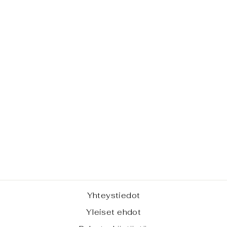
TYYNYNPÄÄLLI
NEN - SACRED
BUTTERFLY
(TILAUSTUOTE
)
alkaen €11,00
Yhteystiedot
Yleiset ehdot