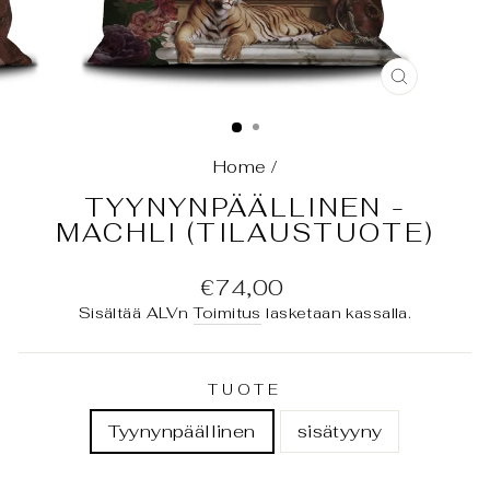
SULJE
(ESC)
Home
/
TYYNYNPÄÄLLINEN -
MACHLI (TILAUSTUOTE)
Normaali
€74,00
hinta
Sisältää ALVn
Toimitus
lasketaan kassalla.
TUOTE
Tyynynpäällinen
sisätyyny