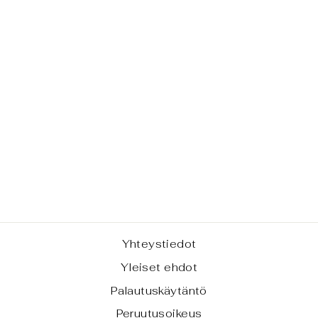
TYYNYNPÄÄLLI
NEN - MACHLI
(TILAUSTUOTE
)
alkaen €11,00
Yhteystiedot
Yleiset ehdot
Palautuskäytäntö
Peruutusoikeus