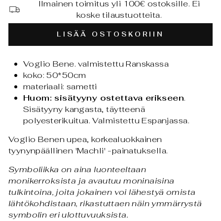
Ilmainen toimitus yli 100€ ostoksille. Ei
koske tilaustuotteita.
LISÄÄ OSTOSKORIIN
Voglio Bene. valmistettu Ranskassa
koko: 50*50cm
materiaali: sametti
Huom: sisätyyny ostettava erikseen
.
Sisätyyny
kangasta, täytteenä
polyesterikuitua. Valmistettu Espanjassa.
Voglio Benen upea, korkealuokkainen
tyynynpäällinen 'Machli' -painatuksella.
Symboliikka on aina luonteeltaan
monikerroksista ja avautuu moninaisina
tulkintoina, joita jokainen voi lähestyä omista
lähtökohdistaan, rikastuttaen näin ymmärrystä
symbolin eri ulottuvuuksista.