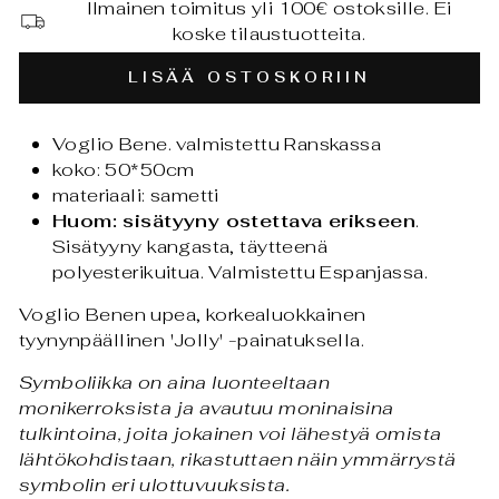
Ilmainen toimitus yli 100€ ostoksille. Ei
koske tilaustuotteita.
LISÄÄ OSTOSKORIIN
Voglio Bene. valmistettu Ranskassa
koko: 50*50cm
materiaali: sametti
Huom: sisätyyny ostettava erikseen
.
Sisätyyny
kangasta, täytteenä
polyesterikuitua. Valmistettu Espanjassa.
Voglio Benen upea, korkealuokkainen
tyynynpäällinen 'Jolly' -painatuksella.
Symboliikka on aina luonteeltaan
monikerroksista ja avautuu moninaisina
tulkintoina, joita jokainen voi lähestyä omista
lähtökohdistaan, rikastuttaen näin ymmärrystä
symbolin eri ulottuvuuksista.