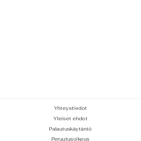
TYYNYNPÄÄLLI
NEN - JOLLY
(TILAUSTUOTE
)
alkaen €11,00
Yhteystiedot
Yleiset ehdot
Palautuskäytäntö
Peruutusoikeus