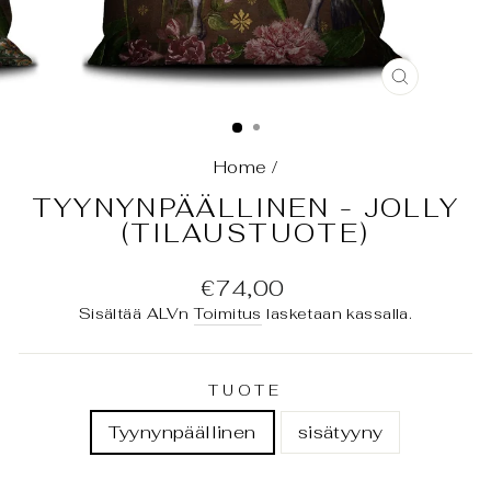
SULJE
(ESC)
Home
/
TYYNYNPÄÄLLINEN - JOLLY
(TILAUSTUOTE)
Normaali
€74,00
hinta
Sisältää ALVn
Toimitus
lasketaan kassalla.
TUOTE
Tyynynpäällinen
sisätyyny