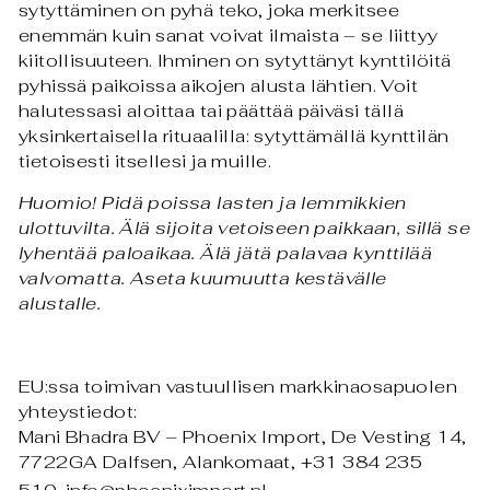
sytyttäminen on pyhä teko, joka merkitsee
enemmän kuin sanat voivat ilmaista – se liittyy
kiitollisuuteen. Ihminen on sytyttänyt kynttilöitä
pyhissä paikoissa aikojen alusta lähtien. Voit
halutessasi aloittaa tai päättää päiväsi tällä
yksinkertaisella rituaalilla: sytyttämällä kynttilän
tietoisesti itsellesi ja muille.
Huomio! Pidä poissa lasten ja lemmikkien
ulottuvilta. Älä sijoita vetoiseen paikkaan, sillä se
lyhentää paloaikaa. Älä jätä palavaa kynttilää
valvomatta. Aseta kuumuutta kestävälle
alustalle.
EU:ssa toimivan vastuullisen markkinaosapuolen
yhteystiedot:
Mani Bhadra BV – Phoenix Import, De Vesting 14,
7722GA Dalfsen, Alankomaat, +31 384 235