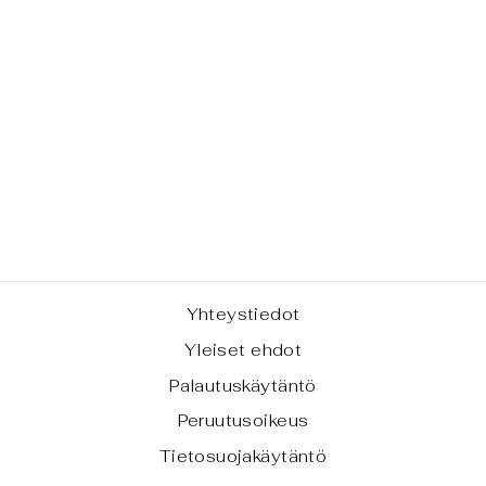
CHAKRAKYNTT
ILÄ - 7.
CHAKRA
€11,70
Yhteystiedot
Yleiset ehdot
Palautuskäytäntö
Peruutusoikeus
Tietosuojakäytäntö