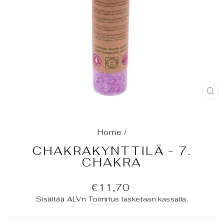
SU
(E
Home
/
CHAKRAKYNTTILÄ - 7.
CHAKRA
Normaali
€11,70
hinta
Sisältää ALVn
Toimitus
lasketaan kassalla.