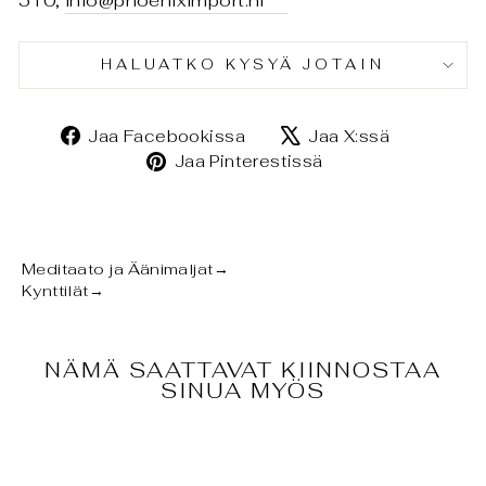
510,
info@phoeniximport.nl
HALUATKO KYSYÄ JOTAIN
Jaa
Jaa
Jaa Facebookissa
Jaa X:ssä
Facebookissa
X:ssä
Jaa
Jaa Pinterestissä
Pinterestissä
Meditaato ja Äänimaljat
→
Kynttilät
→
NÄMÄ SAATTAVAT KIINNOSTAA
SINUA MYÖS