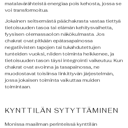
matalavärähteistä energiaa pois kehosta, jossa se
voi transformoitua.
Jokainen seitsemästä päächakrasta vastaa tiettyä
tietoisuuden tasoa tai elämän kehitysvaihetta,
fyysisen olemassaolon näkökulmasta. Jos
chakrat ovat pitkään epätasapainossa
negatiivisten tapojen tai tukahdutettujen
tunteiden vuoksi, niiden toiminta heikkenee, ja
tietoisuuden tason täysi integrointi vaikeutuu. Kun
chakrat ovat avoinna ja tasapainossa, ne
muodostavat toisiinsa linkittyvän järjestelmän,
jossa jokaisen toiminta vaikuttaa muiden
toimintaan.
KYNTTILÄN SYTYTTÄMINEN
Monissa maailman perinteissä kynttilän