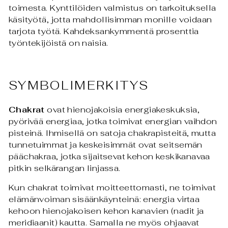
toimesta. Kynttilöiden valmistus on tarkoituksella
käsityötä, jotta mahdollisimman monille voidaan
tarjota työtä. Kahdeksankymmentä prosenttia
työntekijöistä on naisia.
SYMBOLIMERKITYS
Chakrat
ovat hienojakoisia energiakeskuksia,
pyörivää energiaa, jotka toimivat energian vaihdon
pisteinä. Ihmisellä on satoja chakrapisteitä, mutta
tunnetuimmat ja keskeisimmät ovat seitsemän
päächakraa, jotka sijaitsevat kehon keskikanavaa
pitkin selkärangan linjassa.
Kun chakrat toimivat moitteettomasti, ne toimivat
elämänvoiman sisäänkäynteinä: energia virtaa
kehoon hienojakoisen kehon kanavien (nadit ja
meridiaanit) kautta. Samalla ne myös ohjaavat