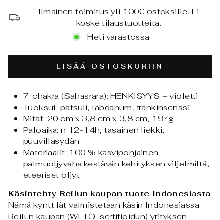
Ilmainen toimitus yli 100€ ostoksille. Ei
koske tilaustuotteita.
Heti varastossa
LISÄÄ OSTOSKORIIN
7. chakra (Sahasrara): HENKISYYS – violetti
Tuoksut: patsuli, labdanum, frankinsenssi
Mitat: 20 cm x 3,8 cm x 3,8 cm, 197g
Paloaika: n 12-14h, tasainen liekki,
puuvillasydän
Materiaalit: 100 % kasvipohjainen
palmuöljyvaha kestävän kehityksen viljelmiltä,
eteeriset öljyt
Käsintehty Reilun kaupan tuote Indonesiasta
Nämä kynttilät valmistetaan käsin Indonesiassa
Reilun kaupan (WFTO-sertifioidun) yrityksen