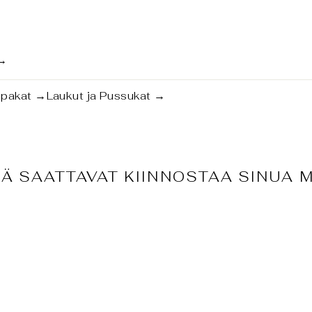
→
tipakat
→
Laukut ja Pussukat
→
Ä SAATTAVAT KIINNOSTAA SINUA 