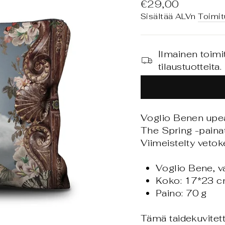
Normaali
€29,00
hinta
Sisältää ALVn
Toimit
Ilmainen toimi
tilaustuotteita.
Voglio Benen upe
The Spring -painatu
Viimeistelty vetoke
Voglio Bene, v
Koko: 17*23 
Paino: 70 g
Tämä taidekuvitet