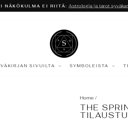
Astrologia ja tarot syväkartoitu
ÄKÖKULMA EI RIITÄ:
Keskeytä
diaesitys
IVÄKIRJAN SIVUILTA
SYMBOLEISTA
T
Home
/
THE SPRI
TILAUST