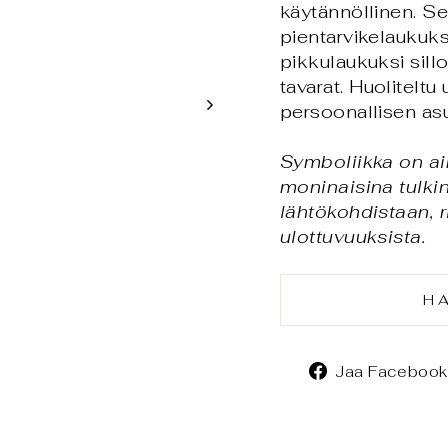
käytännöllinen. Se
pientarvikelaukuksi
pikkulaukuksi sill
tavarat. Huoliteltu
persoonallisen as
Symboliikka on ai
moninaisina tulkin
lähtökohdistaan, 
ulottuvuuksista.
H
Jaa Facebook