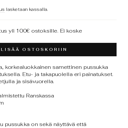
us
lasketaan kassalla.
tus yli 100€ ostoksille. Ei koske
LISÄÄ OSTOSKORIIN
a, korkealuokkainen samettinen pussukka
ksella. Etu- ja takapuolella eri painatukset.
tjulla ja sisävuorella.
almistettu Ranskassa
cm
tu pussukka on sekä näyttävä että