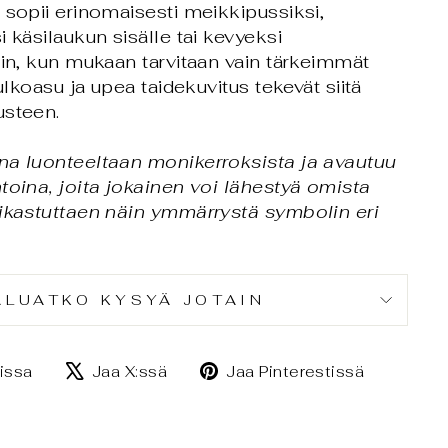
 sopii erinomaisesti meikkipussiksi,
 käsilaukun sisälle tai kevyeksi
oin, kun mukaan tarvitaan vain tärkeimmät
 ulkoasu ja upea taidekuvitus tekevät siitä
usteen.
na luonteeltaan monikerroksista ja avautuu
toina, joita jokainen voi lähestyä omista
rikastuttaen näin ymmärrystä symbolin eri
ALUATKO KYSYÄ JOTAIN
Jaa
Jaa
Jaa
issa
Jaa X:ssä
Jaa Pinterestissä
Facebookissa
X:ssä
Pintere