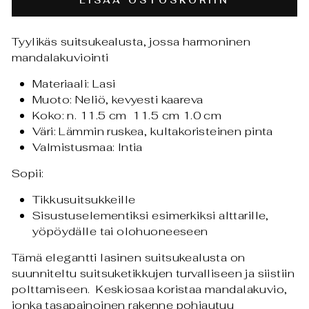
LISÄÄ OSTOSKORIIN
Tyylikäs suitsukealusta, jossa harmoninen
mandalakuviointi
Materiaali: Lasi
Muoto: Neliö, kevyesti kaareva
Koko: n. 11.5 cm 11.5 cm 1.0 cm
Väri: Lämmin ruskea, kultakoristeinen pinta
Valmistusmaa: Intia
Sopii:
Tikkusuitsukkeille
Sisustuselementiksi esimerkiksi alttarille,
yöpöydälle tai olohuoneeseen
Tämä elegantti lasinen suitsukealusta on
suunniteltu suitsuketikkujen turvalliseen ja siistiin
polttamiseen. Keskiosaa koristaa mandalakuvio,
jonka tasapainoinen rakenne pohjautuu