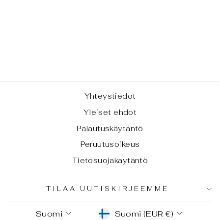
SUITSUKEALU
STA - LASIA
€9,00
Yhteystiedot
Yleiset ehdot
Palautuskäytäntö
Peruutusoikeus
Tietosuojakäytäntö
TILAA UUTISKIRJEEMME
KIELI
VALUUTTA
Suomi
Suomi (EUR €)