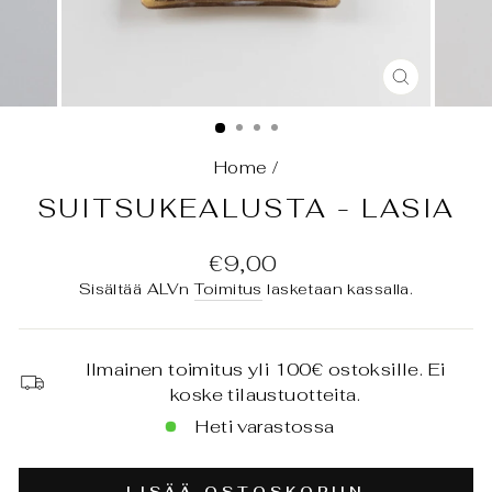
SULJE
(ESC)
Home
/
SUITSUKEALUSTA - LASIA
Normaali
€9,00
hinta
Sisältää ALVn
Toimitus
lasketaan kassalla.
Ilmainen toimitus yli 100€ ostoksille. Ei
koske tilaustuotteita.
Heti varastossa