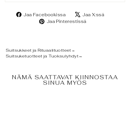
Jaa
Jaa
Jaa Facebookissa
Jaa X:ssä
Facebookissa
X:ssä
Jaa
Jaa Pinterestissä
Pinterestissä
Suitsukkeet ja Rituaalituotteet
→
Suitsuketuotteet ja Tuoksulyhdyt
→
NÄMÄ SAATTAVAT KIINNOSTAA
SINUA MYÖS