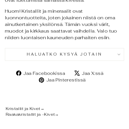
ovat luettavissa samassa kivessä.
Huom! Kristallit ja mineraalit ovat
luonnontuotteita, joten jokainen niistä on oma
ainutkertainen yksilönsä. Tämän vuoksi värit,
muodot ja kirkkaus saattavat vaihdella. Valo tuo
niiden luontaisen kauneuden parhaiten esiin.
HALUATKO KYSYÄ JOTAIN
Jaa
Jaa
Jaa Facebookissa
Jaa X:ssä
Facebookissa
X:ssä
Jaa
Jaa Pinterestissä
Pinterestissä
Kristallit ja Kivet
→
Raakakristallit ja -Kivet
→