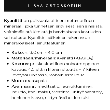
LISÄÄ OSTOSKORIIN
Kyaniitti
on poikkeuksellinen metamorfinen
mineraali, joka tunnetaan erityisesti sen sinisistä,
veitsimäisistä kiteistä ja harvinaisesta kovuuden
vaihtelusta. Kyaniitin säikeinen rakenne on
mineralogisesti ainutlaatuinen.
Koko
: n. 3,0 cm - 4,0 cm
Materiaali/mineraal
i: Kyaniitti (Al₂SiO₅)
Kovuus
: poikkeuksellinen anisotrooppinen
kovuus: 4,5 pitkin kiteen pituutta – 7 kiteen
leveyssuunnassa, Mohsin asteikolla
Muoto
: raakapala
Avainsanat
:
meditaatio, rauhoittuminen,
intuitio, itseilmaisu, viestintä, unityöskentely,
henkinen kasvu, siirtymävaiheiden tuki