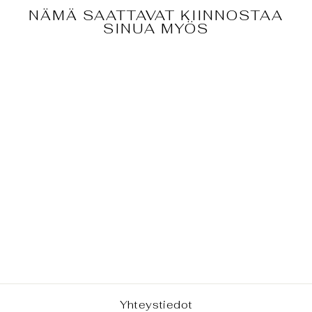
NÄMÄ SAATTAVAT KIINNOSTAA
SINUA MYÖS
SININEN
KYANIITTI -
PELOTTOMUUD
EN KIVI
€7,00
Yhteystiedot