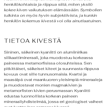
henkilökohtaisia ja riippua siitä, miten yksilö
kokee kiven vaikutuksen elämässään. Symbolien
tulkinta on myös hyvin subjektiivista, ja kunkin
henkilön kokemus kivestä voi olla ainutlaatuinen.
TIETOA KIVESTÄ
Sininen, säikeinen kyaniitti on alumiinirikas
silikaattimineraali, joka muodostuu korkeassa
paineessa metamorfisissa olosuhteissa. Sen
pitkittäiset, säikeiset kiteet ja suunnasta riippuva
kovuus ovat sille tunnusomaisia. Kvartsi ja
maasälpä ovat maankuoren yleisimpiä mineraaleja
ja muodostavat monien magmakivien ja
metamorfisten kivien perusmassan. Kyaniitti
edustaa luonnollista korkean paineen
mineraaliyhdistelmää, jossa eri geologiset vaiheet