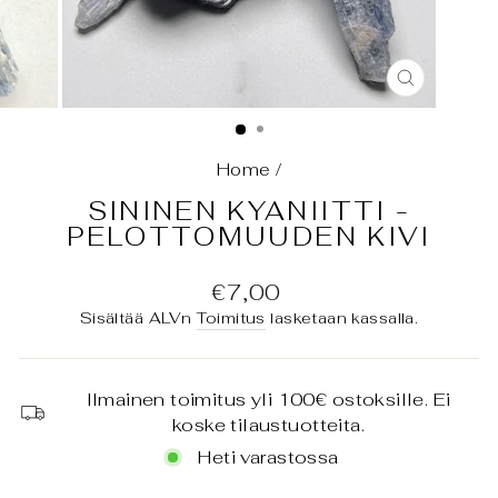
SULJE
(ESC)
Home
/
SININEN KYANIITTI -
PELOTTOMUUDEN KIVI
Normaali
€7,00
hinta
Sisältää ALVn
Toimitus
lasketaan kassalla.
Ilmainen toimitus yli 100€ ostoksille. Ei
koske tilaustuotteita.
Heti varastossa