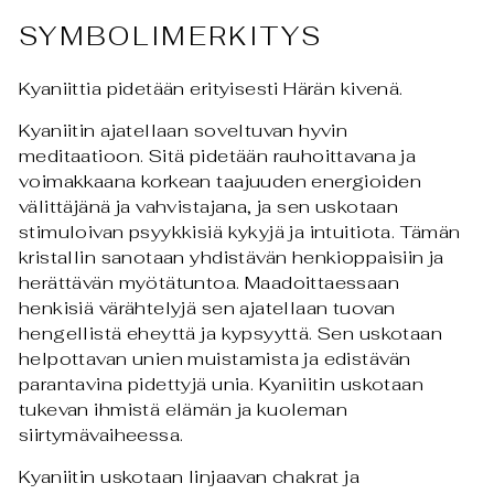
SYMBOLIMERKITYS
Kyaniittia pidetään erityisesti Härän kivenä.
Kyaniitin ajatellaan soveltuvan hyvin
meditaatioon. Sitä pidetään rauhoittavana ja
voimakkaana korkean taajuuden energioiden
välittäjänä ja vahvistajana, ja sen uskotaan
stimuloivan psyykkisiä kykyjä ja intuitiota. Tämän
kristallin sanotaan yhdistävän henkioppaisiin ja
herättävän myötätuntoa. Maadoittaessaan
henkisiä värähtelyjä sen ajatellaan tuovan
hengellistä eheyttä ja kypsyyttä. Sen uskotaan
helpottavan unien muistamista ja edistävän
parantavina pidettyjä unia. Kyaniitin uskotaan
tukevan ihmistä elämän ja kuoleman
siirtymävaiheessa.
Kyaniitin uskotaan linjaavan chakrat ja