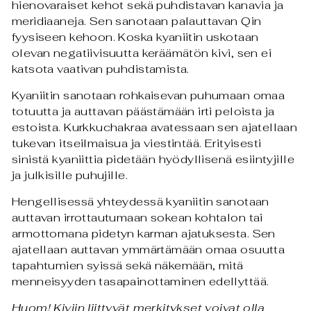
hienovaraiset kehot sekä puhdistavan kanavia ja
meridiaaneja. Sen sanotaan palauttavan Qin
fyysiseen kehoon. Koska kyaniitin uskotaan
olevan negatiivisuutta keräämätön kivi, sen ei
katsota vaativan puhdistamista.
Kyaniitin sanotaan rohkaisevan puhumaan omaa
totuutta ja auttavan päästämään irti peloista ja
estoista. Kurkkuchakraa avatessaan sen ajatellaan
tukevan itseilmaisua ja viestintää. Erityisesti
sinistä kyaniittia pidetään hyödyllisenä esiintyjille
ja julkisille puhujille.
Hengellisessä yhteydessä kyaniitin sanotaan
auttavan irrottautumaan sokean kohtalon tai
armottomana pidetyn karman ajatuksesta. Sen
ajatellaan auttavan ymmärtämään omaa osuutta
tapahtumien syissä sekä näkemään, mitä
menneisyyden tasapainottaminen edellyttää.
Huom! Kiviin liittyvät merkitykset voivat olla