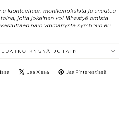
na luonteeltaan monikerroksista ja avautuu
toina, joita jokainen voi lähestyä omista
rikastuttaen näin ymmärrystä symbolin eri
ALUATKO KYSYÄ JOTAIN
Jaa
Jaa
Jaa
issa
Jaa X:ssä
Jaa Pinterestissä
Facebookissa
X:ssä
Pintere