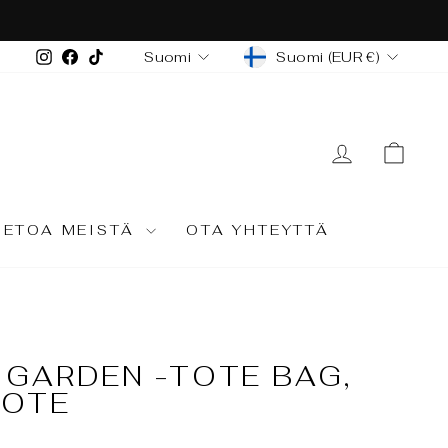
oitus. Varaa aikasi!
VALUUTTA
KIELI
Instagram
Facebook
TikTok
Suomi (EUR €)
Suomi
KIRJAUD
OST
IETOA MEISTÄ
OTA YHTEYTTÄ
 GARDEN -TOTE BAG,
UOTE