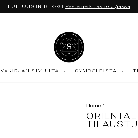
Astrologia ja tarot syväkart
I NÄKÖKULMA EI RIITÄ:
Keskeytä
diaesitys
IVÄKIRJAN SIVUILTA
SYMBOLEISTA
T
Home
/
ORIENTAL
TILAUST