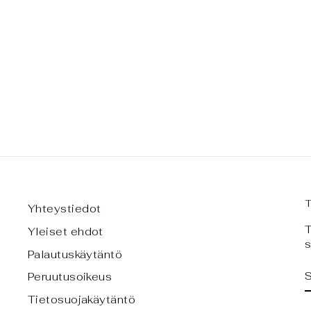
ORIENTAL GARDEN -TOTE
BAG, TILAUSTUOTE
€77,00
Yhteystiedot
T
Yleiset ehdot
s
Palautuskäytäntö
Peruutusoikeus
Tietosuojakäytäntö