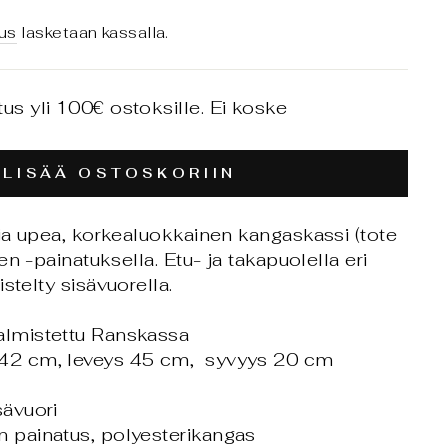
us
lasketaan kassalla.
tus yli 100€ ostoksille. Ei koske
LISÄÄ OSTOSKORIIN
ja upea, korkealuokkainen kangaskassi (tote
n -painatuksella. Etu- ja takapuolella eri
istelty sisävuorella.
almistettu Ranskassa
 42 cm, leveys 45 cm, syvyys 20 cm
sävuori
n painatus, polyesterikangas