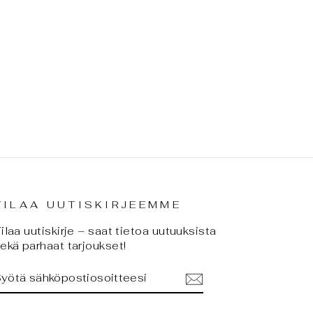
TILAA UUTISKIRJEEMME
ilaa uutiskirje – saat tietoa uutuuksista
ekä parhaat tarjoukset!
SYÖTÄ
TILAA
SÄHKÖPOSTIOSOITTEESI