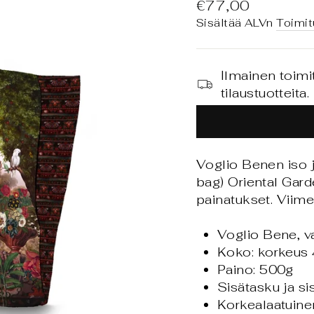
Normaali
€77,00
hinta
Sisältää ALVn
Toimit
Ilmainen toimi
tilaustuotteita.
Voglio Benen iso 
bag) Oriental Garde
painatukset.
Viime
Voglio Bene, v
Koko: korkeus
Paino: 500g
Sisätasku ja si
Korkealaatuine