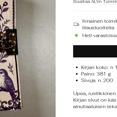
hinta
Sisältää ALVn
Toimit
Ilmainen toimi
tilaustuotteita.
Heti varastoss
Kirjan koko: n
Paino: 381 g
Sivuja: n. 200
Upea, rustiikkinen
Kirjan sivut on käs
ainutlaatuisen tek