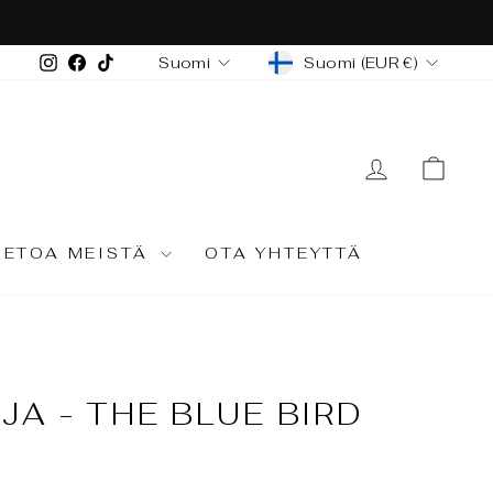
s. Varaa aikasi!
VALUUTTA
KIELI
Instagram
Facebook
TikTok
Suomi (EUR €)
Suomi
KIRJAUD
OST
IETOA MEISTÄ
OTA YHTEYTTÄ
JA - THE BLUE BIRD