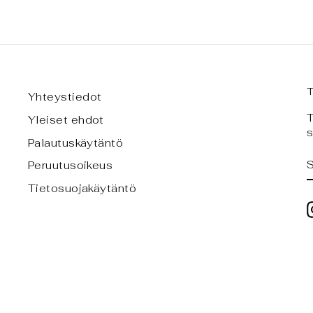
Yhteystiedot
T
Yleiset ehdot
s
Palautuskäytäntö
Peruutusoikeus
Tietosuojakäytäntö