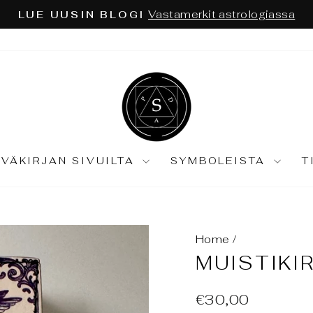
Astrologia ja tarot syväkartoitu
ÄKÖKULMA EI RIITÄ:
Keskeytä
diaesitys
IVÄKIRJAN SIVUILTA
SYMBOLEISTA
T
Home
/
MUISTIKIR
Normaali
€30,00