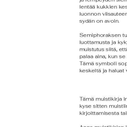
lentää kukkien kes
luonnon viisauteen
sydän on avoin.
Semiphoraksen tul
luottamusta ja kyk
muistutus siitä, et
palaa aina, kun se
Tämä symboli sopii
keskeltä ja haluat 
Tämä muistikirja i
kyse sitten muisti
kirjoittamisesta ta