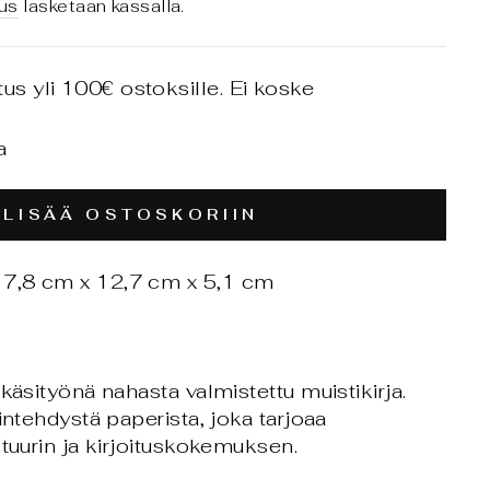
us
lasketaan kassalla.
tus yli 100€ ostoksille. Ei koske
a
LISÄÄ OSTOSKORIIN
 17,8 cm x 12,7 cm x 5,1 cm
 käsityönä nahasta valmistettu muistikirja.
intehdystä paperista, joka tarjoaa
stuurin ja kirjoituskokemuksen.