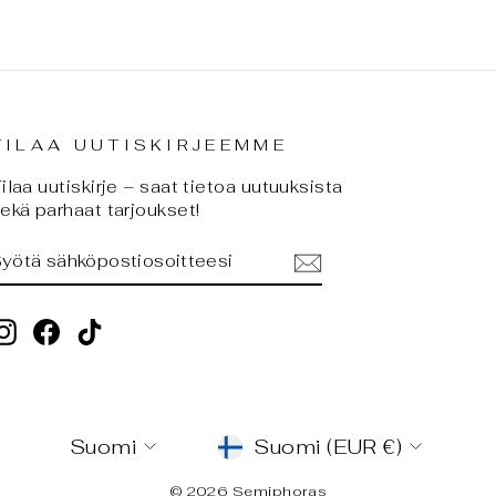
TILAA UUTISKIRJEEMME
ilaa uutiskirje – saat tietoa uutuuksista
ekä parhaat tarjoukset!
SYÖTÄ
TILAA
SÄHKÖPOSTIOSOITTEESI
Instagram
Facebook
TikTok
KIELI
VALUUTTA
Suomi
Suomi (EUR €)
© 2026 Semiphoras