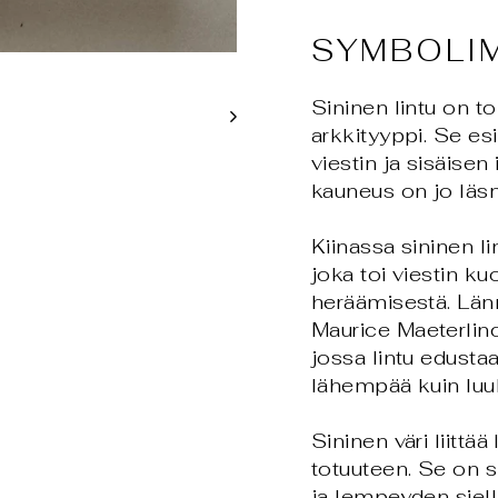
SYMBOLI
Sininen lintu on t
arkkityyppi. Se esi
viestin ja sisäise
kauneus on jo läs
Kiinassa sininen l
joka toi viestin 
heräämisestä. Län
Maurice Maeterli
jossa lintu edusta
lähempää kuin luu
Sininen väri liittä
totuuteen. Se on 
ja lempeyden siell