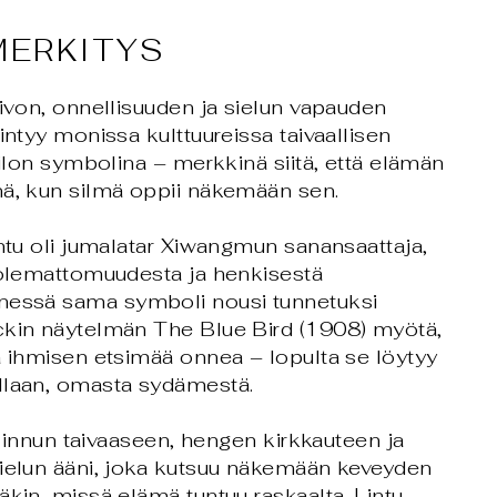
MERKITYS
oivon, onnellisuuden ja sielun vapauden
intyy monissa kulttuureissa taivaallisen
n ilon symbolina – merkkinä siitä, että elämän
nä, kun silmä oppii näkemään sen.
intu oli jumalatar Xiwangmun sanansaattaja,
kuolemattomuudesta ja henkisestä
nessä sama symboli nousi tunnetuksi
nckin näytelmän
The Blue Bird
(1908) myötä,
a ihmisen etsimää onnea – lopulta se löytyy
llaan, omasta sydämestä.
ä linnun taivaaseen, hengen kirkkauteen ja
sielun ääni, joka kutsuu näkemään keveyden
äkin, missä elämä tuntuu raskaalta. Lintu