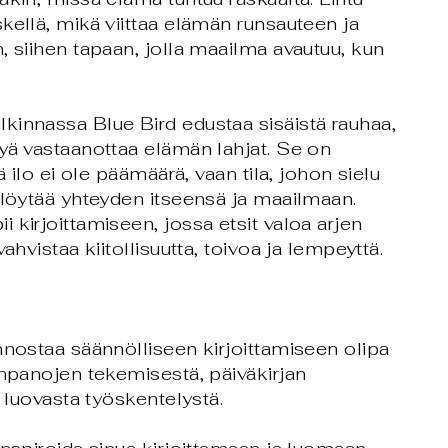
kellä, mikä viittaa elämän runsauteen ja
, siihen tapaan, jolla maailma avautuu, kun
kinnassa Blue Bird edustaa sisäistä rauhaa,
yä vastaanottaa elämän lahjat. Se on
tä ilo ei ole päämäärä, vaan tila, johon sielu
 löytää yhteyden itseensä ja maailmaan.
 kirjoittamiseen, jossa etsit valoa arjen
vahvistaa kiitollisuutta, toivoa ja lempeyttä.
nnostaa säännölliseen kirjoittamiseen olipa
inpanojen tekemisestä, päiväkirjan
i luovasta työskentelystä.