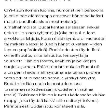
Ch'i-t'zun iloinen luonne, humoristinen persoona
ja erikoinen elämäntapa erottavat hänet selkeästi
muista buddhalaisista mestareista ja
jumalhahmoista. Budai kantaa selässään säkkiä
(joka ei koskaan tyhjene) ja joka on pullollaan
arvokkaita lahjoja, kuten riisiä (symboloi vaurautta)
tai makeisia lapsille (usein hänet kuvataan viiden
lapsen ympäröimänä). Budai edustaa täydellistä
onnellisuutta, anteliaisuutta. lempeyttä ja
vaurautta. Hän on lasten, köyhien ja heikkojen
suojelusjumala. Erään teorian mukaan Budai oli
alun perin hedelmällisysjumala ja tämän pyöreä
vatsa edusti runsasta satoa ja yltäkylläisyyttä.
Budai nähdään usein kannattelemassa
vasemmassa kädessään rukoushelminauhaa
(mālā). Toisinaan hän on kuvattu kädessään viuhka
(oopgi, joka täyttää kaikki sille esitetyt toiveet).
Perinteisesti Budai istuu koristeellisella,