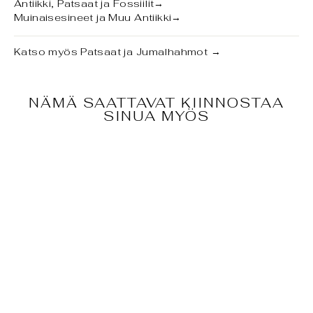
Antiikki, Patsaat ja Fossiilit
→
Muinaisesineet ja Muu Antiikki
→
Katso myös
Patsaat ja Jumalhahmot
→
NÄMÄ SAATTAVAT KIINNOSTAA
SINUA MYÖS
MINIATYYRIVEI
STOS BUDAI
€255,00