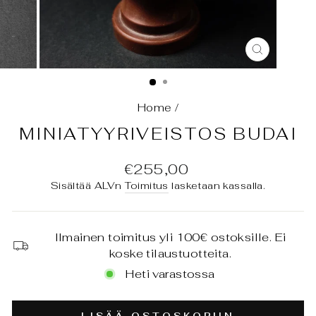
SULJE
(ESC)
Home
/
MINIATYYRIVEISTOS BUDAI
Normaali
€255,00
hinta
Sisältää ALVn
Toimitus
lasketaan kassalla.
Ilmainen toimitus yli 100€ ostoksille. Ei
koske tilaustuotteita.
Heti varastossa