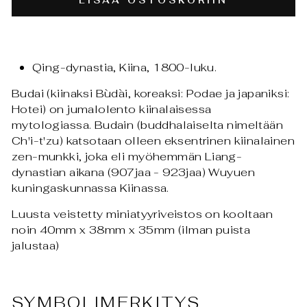
LISÄÄ OSTOSKORIIN
Qing-dynastia, Kiina, 1800-luku.
Budai (kiinaksi Bùdài, koreaksi: Podae ja japaniksi:
Hotei) on jumalolento kiinalaisessa
mytologiassa.
Budain (
buddhalaiselta nimeltään
Ch'i-t'zu) katsotaan olleen eksentrinen kiinalainen
zen-munkki, joka eli myöhemmän Liang-
dynastian aikana (907jaa - 923jaa) Wuyuen
kuningaskunnassa Kiinassa.
Luusta veistetty miniatyyriveistos on kooltaan
noin 40mm x 38mm x 35mm (ilman puista
jalustaa)
SYMBOLIMERKITYS