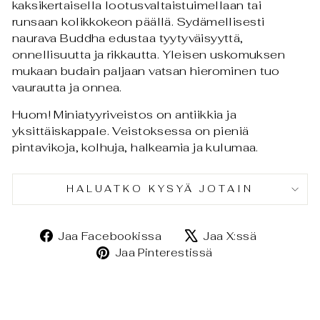
kaksikertaisella lootusvaltaistuimellaan tai
runsaan kolikkokeon päällä. Sydämellisesti
naurava Buddha edustaa tyytyväisyyttä,
onnellisuutta ja rikkautta. Yleisen uskomuksen
mukaan budain paljaan vatsan hierominen tuo
vaurautta ja onnea.
Huom! Miniatyyriveistos on antiikkia ja
yksittäiskappale. Veistoksessa on pieniä
pintavikoja, kolhuja, halkeamia ja kulumaa.
HALUATKO KYSYÄ JOTAIN
Jaa
Jaa
Jaa Facebookissa
Jaa X:ssä
Facebookissa
X:ssä
Jaa
Jaa Pinterestissä
Pinterestissä