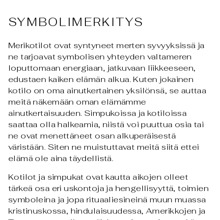
SYMBOLIMERKITYS
Merikotilot ovat syntyneet merten syvyyksissä ja
ne tarjoavat symbolisen yhteyden valtameren
loputtomaan energiaan, jatkuvaan liikkeeseen,
edustaen kaiken elämän alkua. Kuten jokainen
kotilo on oma ainutkertainen yksilönsä, se auttaa
meitä näkemään oman elämämme
ainutkertaisuuden. Simpukoissa ja kotiloissa
saattaa olla halkeamia, niistä voi puuttua osia tai
ne ovat menettäneet osan alkuperäisestä
väristään. Siten ne muistuttavat meitä siitä ettei
elämä ole aina täydellistä.
Kotilot ja simpukat ovat kautta aikojen olleet
tärkeä osa eri uskontoja ja hengellisyyttä, toimien
symboleina ja jopa rituaaliesineinä muun muassa
kristinuskossa, hindulaisuudessa, Amerikkojen ja