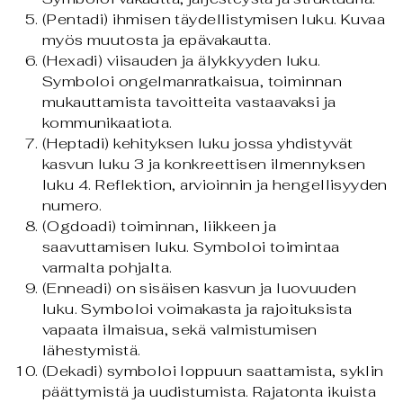
(Pentadi) ihmisen täydellistymisen luku. Kuvaa
myös muutosta ja epävakautta.
(Hexadi) viisauden ja älykkyyden luku.
Symboloi ongelmanratkaisua, toiminnan
mukauttamista tavoitteita vastaavaksi ja
kommunikaatiota.
(Heptadi) kehityksen luku jossa yhdistyvät
kasvun luku 3 ja konkreettisen ilmennyksen
luku 4. Reflektion, arvioinnin ja hengellisyyden
numero.
(Ogdoadi) toiminnan, liikkeen ja
saavuttamisen luku. Symboloi toimintaa
varmalta pohjalta.
(Enneadi) on sisäisen kasvun ja luovuuden
luku. Symboloi voimakasta ja rajoituksista
vapaata ilmaisua, sekä valmistumisen
lähestymistä.
(Dekadi) symboloi loppuun saattamista, syklin
päättymistä ja uudistumista. Rajatonta ikuista