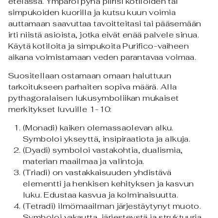
etelässä. Ympäröi pyhä piirisi kotiloiden tai
simpukoiden kuorilla ja kutsu kuun voimia
auttamaan saavuttaa tavoitteitasi tai pääsemään
irti niistä asioista, jotka eivät enää palvele sinua.
Käytä kotiloita ja simpukoita Purifico-vaiheen
aikana voimistamaan veden parantavaa voimaa.
Suositellaan ostamaan omaan haluttuun
tarkoitukseen parhaiten sopiva määrä. Alla
pythagoralaisen lukusymboliikan mukaiset
merkitykset luvuille 1-10:
(Monadi) kaiken olemassaolevan alku.
Symboloi ykseyttä, insipiraatiota ja alkuja.
(Dyadi) symboloi vastakohtia, dualismia,
materian maailmaa ja valintoja.
(Triadi) on vastakkaisuuden yhdistävä
elementti ja henkisen kehityksen ja kasvun
luku. Edustaa kasvua ja kolminaisuutta.
(Tetradi) ilmömaailman järjestäytynyt muoto.
Symboloi vakautta, järjesteystä ja struktuuria.