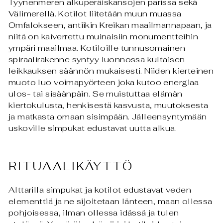
Tyynenmeren alkuperäiskansojen parissa sekä
Välimerellä. Kotilot liitetään muun muassa
Omfalokseen, antiikin Kreikan maailmannapaan, ja
niitä on kaiverrettu muinaisiin monumentteihin
ympäri maailmaa. Kotiloille tunnusomainen
spiraalirakenne syntyy luonnossa kultaisen
leikkauksen säännön mukaisesti. Niiden kierteinen
muoto luo voimapyörteen joka kutoo energiaa
ulos- tai sisäänpäin. Se muistuttaa elämän
kiertokulusta, henkisestä kasvusta, muutoksesta
ja matkasta omaan sisimpään. Jälleensyntymään
uskoville simpukat edustavat uutta alkua.
RITUAALIKÄYTTÖ
Alttarilla simpukat ja kotilot edustavat veden
elementtiä ja ne sijoitetaan länteen, maan ollessa
pohjoisessa, ilman ollessa idässä ja tulen