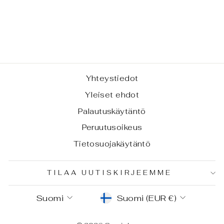
URCEUS, S-
KOKO
€1,00
Yhteystiedot
Yleiset ehdot
Palautuskäytäntö
Peruutusoikeus
Tietosuojakäytäntö
TILAA UUTISKIRJEEMME
KIELI
VALUUTTA
Suomi
Suomi (EUR €)