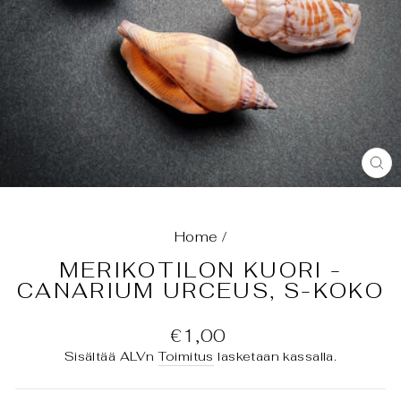
SU
(E
Home
/
MERIKOTILON KUORI -
CANARIUM URCEUS, S-KOKO
Normaali
€1,00
hinta
Sisältää ALVn
Toimitus
lasketaan kassalla.