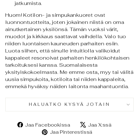
jatkumista.
Huom! Kotilon- ja simpukankuoret ovat
luonnontuotteita, j
oten jokainen niistä on oma
ainutkertainen yksilönsä. Tämän vuoksi värit,
muodot ja kirkkaus saattavat vaihdella. Valo tuo
niiden luontaisen kauneuden parhaiten esiin.
Luota siihen, että sinulle intuitiolla valikoidut
kappaleet resonoivat parhaiten henkilökohtaisen
tarkoituksesi kanssa. Suomalaisesta
yksityiskokoelmasta. Me emme osta, myy tai välitä
uusia simpukoita, kotiloita tai niiden kappaleita,
emmekä hyväksy näiden laitonta maahantuontia.
HALUATKO KYSYÄ JOTAIN
Jaa
Jaa
Jaa Facebookissa
Jaa X:ssä
Facebookissa
X:ssä
Jaa
Jaa Pinterestissä
Pinterestissä