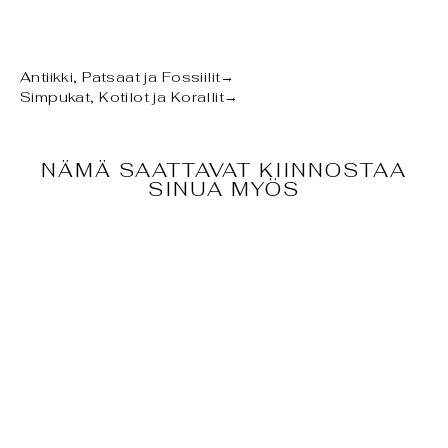
Antiikki, Patsaat ja Fossiilit
→
Simpukat, Kotilot ja Korallit
→
NÄMÄ SAATTAVAT KIINNOSTAA
SINUA MYÖS
MERIKOTILON
KUORI -
CANARIUM