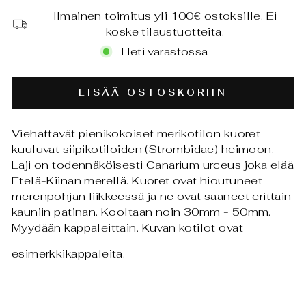
Ilmainen toimitus yli 100€ ostoksille. Ei
koske tilaustuotteita.
Heti varastossa
LISÄÄ OSTOSKORIIN
Viehättävät pienikokoiset merikotilon kuoret
kuuluvat siipikotiloiden (Strombidae) heimoon.
Laji on todennäköisesti Canarium urceus joka elää
Etelä-Kiinan merellä. Kuoret ovat hioutuneet
merenpohjan liikkeessä ja ne ovat saaneet erittäin
kauniin patinan. Kooltaan noin 30mm - 50mm.
Myydään kappaleittain. Kuvan kotilot ovat
esimerkkikappaleita.