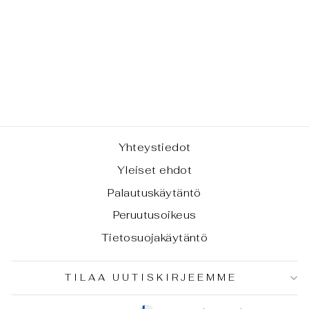
MENALIITTI -
PYHÄN
NAISEUDEN
KIVI
€29,00
Yhteystiedot
Yleiset ehdot
Palautuskäytäntö
Peruutusoikeus
Tietosuojakäytäntö
TILAA UUTISKIRJEEMME