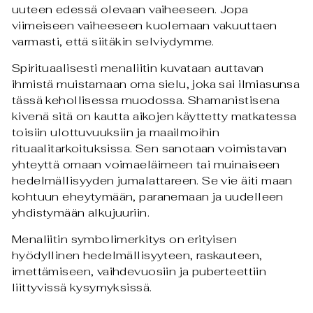
uuteen edessä olevaan vaiheeseen. Jopa
viimeiseen vaiheeseen kuolemaan vakuuttaen
varmasti, että siitäkin selviydymme.
Spirituaalisesti menaliitin kuvataan auttavan
ihmistä muistamaan oma sielu, joka sai ilmiasunsa
tässä kehollisessa muodossa. Shamanistisena
kivenä sitä on kautta aikojen käyttetty matkatessa
toisiin ulottuvuuksiin ja maailmoihin
rituaalitarkoituksissa. Sen sanotaan voimistavan
yhteyttä omaan voimaeläimeen tai muinaiseen
hedelmällisyyden jumalattareen. Se vie äiti maan
kohtuun eheytymään, paranemaan ja uudelleen
yhdistymään alkujuuriin.
Menaliitin symbolimerkitys on erityisen
hyödyllinen hedelmällisyyteen, raskauteen,
imettämiseen, vaihdevuosiin ja puberteettiin
liittyvissä kysymyksissä.