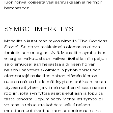
luonnonvalkoisesta vaaleanruskeaan ja hennon
harmaaseen.
SYMBOLIMERKITYS
Menaliittia kutsutaan myös nimellä “The Goddess
Stone”. Se on voimakkaimpia olemassa olevia
feminiinisen energian kiviä. Menaliitin symbolisen
energian vaikutusta on vaikea liioitella, niin paljon
se olemuksellaan heijastaa äidillisen hoivan,
naisen lisääntymisvoimien ja pyhän naiseuden
elementtejä mukaillen naisen elämän kiertoa
nuoren naisen hedelmällisyyteen puhkeamisesta
täyteen äitiyteen ja viimein vanhan viisaan naisen
rooliin, joka synnyttää asiat sielullaan ja lopulta
tästä kehosta luopumiseen. Menaliitti symboloi
voimaa ja rohkeutta kohdata kaikki naisen
muodonmuutokset auttaen sopeutumaan aina