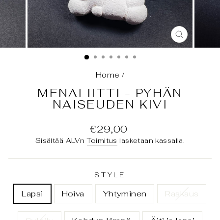
SULJE
(ESC)
Home
/
MENALIITTI - PYHÄN
NAISEUDEN KIVI
Normaali
€29,00
hinta
Sisältää ALVn
Toimitus
lasketaan kassalla.
STYLE
Lapsi
Hoiva
Yhtyminen
Raskaus