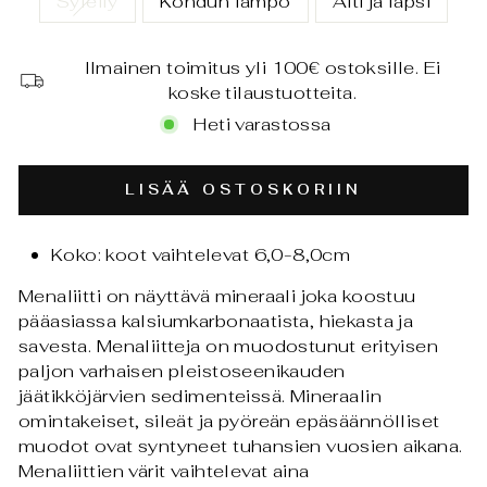
Syleily
Kohdun lämpö
Äiti ja lapsi
Ilmainen toimitus yli 100€ ostoksille. Ei
koske tilaustuotteita.
Heti varastossa
LISÄÄ OSTOSKORIIN
Koko: koot vaihtelevat 6,0-8,0cm
Menaliitti on näyttävä mineraali joka koostuu
pääasiassa kalsiumkarbonaatista, hiekasta ja
savesta. Menaliitteja on muodostunut erityisen
paljon varhaisen pleistoseenikauden
jäätikköjärvien sedimenteissä. Mineraalin
omintakeiset, sileät ja pyöreän epäsäännölliset
muodot ovat syntyneet tuhansien vuosien aikana.
Menaliittien värit vaihtelevat aina