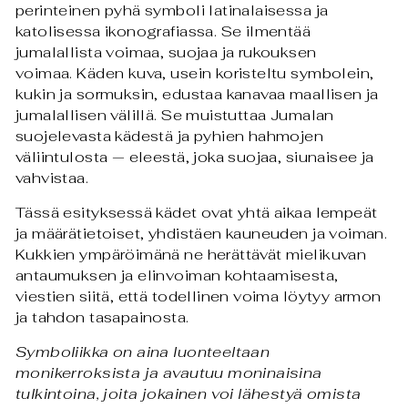
perinteinen pyhä symboli latinalaisessa ja
katolisessa ikonografiassa. Se ilmentää
jumalallista voimaa, suojaa ja rukouksen
voimaa. Käden kuva, usein koristeltu symbolein,
kukin ja sormuksin, edustaa kanavaa maallisen ja
jumalallisen välillä. Se muistuttaa Jumalan
suojelevasta kädestä ja pyhien hahmojen
väliintulosta — eleestä, joka suojaa, siunaisee ja
vahvistaa.
Tässä esityksessä kädet ovat yhtä aikaa lempeät
ja määrätietoiset, yhdistäen kauneuden ja voiman.
Kukkien ympäröimänä ne herättävät mielikuvan
antaumuksen ja elinvoiman kohtaamisesta,
viestien siitä, että todellinen voima löytyy armon
ja tahdon tasapainosta.
Symboliikka on aina luonteeltaan
monikerroksista ja avautuu moninaisina
tulkintoina, joita jokainen voi lähestyä omista