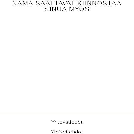
NÄMÄ SAATTAVAT KIINNOSTAA
SINUA MYÖS
MANO
PODEROSA -
TOTE BAG
€77,00
Yhteystiedot
Yleiset ehdot