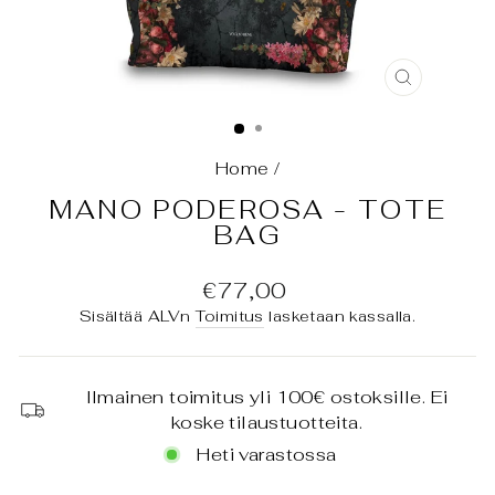
SULJE
(ESC)
Home
/
MANO PODEROSA - TOTE
BAG
Normaali
€77,00
hinta
Sisältää ALVn
Toimitus
lasketaan kassalla.
Ilmainen toimitus yli 100€ ostoksille. Ei
koske tilaustuotteita.
Heti varastossa