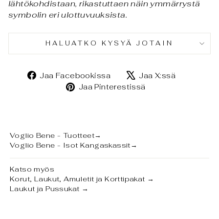
lähtökohdistaan, rikastuttaen näin ymmärrystä
symbolin eri ulottuvuuksista.
HALUATKO KYSYÄ JOTAIN
Jaa
Jaa
Jaa Facebookissa
Jaa X:ssä
Facebookissa
X:ssä
Jaa
Jaa Pinterestissä
Pinterestissä
Voglio Bene - Tuotteet
→
Voglio Bene - Isot Kangaskassit
→
Katso myös
Korut, Laukut, Amuletit ja Korttipakat
→
Laukut ja Pussukat
→