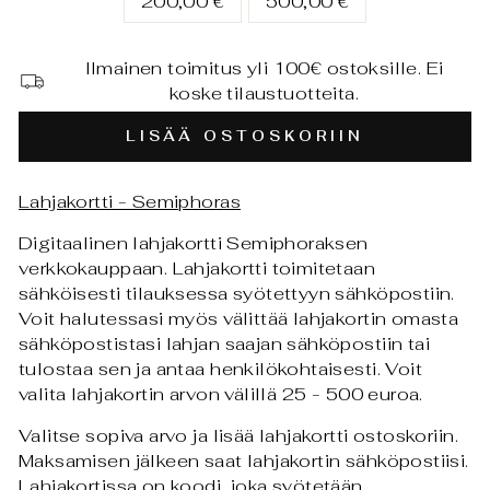
200,00 €
500,00 €
Ilmainen toimitus yli 100€ ostoksille. Ei
koske tilaustuotteita.
LISÄÄ OSTOSKORIIN
Lahjakortti - Semiphoras
Digitaalinen lahjakortti Semiphoraksen
verkkokauppaan. Lahjakortti toimitetaan
sähköisesti tilauksessa syötettyyn sähköpostiin.
Voit halutessasi myös välittää lahjakortin omasta
sähköpostistasi lahjan saajan sähköpostiin tai
tulostaa sen ja antaa henkilökohtaisesti. Voit
valita lahjakortin arvon välillä 25 - 500 euroa.
Valitse sopiva arvo ja lisää lahjakortti ostoskoriin.
Maksamisen jälkeen saat lahjakortin sähköpostiisi.
Lahjakortissa on koodi, joka syötetään