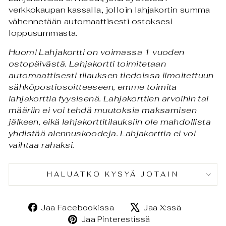
verkkokaupan kassalla, jolloin lahjakortin summa
vähennetään automaattisesti ostoksesi
loppusummasta.
Huom! Lahjakortti on voimassa 1 vuoden
ostopäivästä. Lahjakortti toimitetaan
automaattisesti tilauksen tiedoissa ilmoitettuun
sähköpostiosoitteeseen, emme toimita
lahjakorttia fyysisenä. Lahjakorttien arvoihin tai
määriin ei voi tehdä muutoksia maksamisen
jälkeen, eikä lahjakorttitilauksiin ole mahdollista
yhdistää alennuskoodeja. Lahjakorttia ei voi
vaihtaa rahaksi.
HALUATKO KYSYÄ JOTAIN
Jaa
Jaa
Jaa Facebookissa
Jaa X:ssä
Facebookissa
X:ssä
Jaa
Jaa Pinterestissä