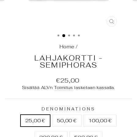
SULJE
(ESC)
Home
/
LAHJAKORTTI -
SEMIPHORAS
Normaali
€25,00
hinta
Sisältää ALVn
Toimitus
lasketaan kassalla.
DENOMINATIONS
25,00 €
50,00 €
100,00 €