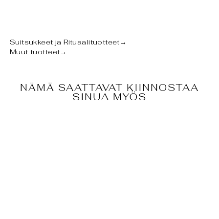
Pinterestissä
Suitsukkeet ja Rituaalituotteet
→
Muut tuotteet
→
NÄMÄ SAATTAVAT KIINNOSTAA
SINUA MYÖS
LAHJAKORTTI
- SEMIPHORAS