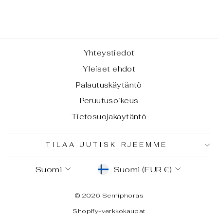
alkaen €25,00
Yhteystiedot
Yleiset ehdot
Palautuskäytäntö
Peruutusoikeus
Tietosuojakäytäntö
TILAA UUTISKIRJEEMME
KIELI
VALUUTTA
Suomi
Suomi (EUR €)
© 2026 Semiphoras
Shopify-verkkokaupat