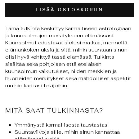
LISÄÄ OSTOSKORIIN
Tämä tulkinta keskittyy karmalliseen astrologiaan
ja kuunsolmujen merkitykseen elämässäsi.
Kuunsolmut edustavat sielusi matkaa, menneitä
elämänkokemuksia ja sitä, mihin suuntaan sinun
olisi hyvä kehittyä tässä elämässä. Tulkinta
sisältää sekä pohjoisen että eteläisen
kuunsolmun vaikutukset, niiden merkkien ja
huoneiden merkitykset sekä mahdolliset aspektit
muihin karttasi tekijöihin.
MITÄ SAAT TULKINNASTA?
Ymmärrystä karmallisesta taustastasi
Suuntaviivoja sille, mihin sinun kannattaa
elämässäsi pyrkiä