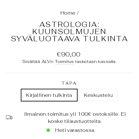
Home
/
ASTROLOGIA:
KUUNSOLMUJEN
SYVÄLUOTAAVA TULKINTA
Normaali
€90,00
hinta
Sisältää ALVn
Toimitus
lasketaan kassalla.
TAPA
Kirjallinen tulkinta
Keskustelu
Ilmainen toimitus yli 100€ ostoksille. Ei
koske tilaustuotteita.
Heti varastossa