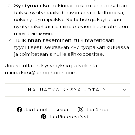
Syntymäaika
: tulkinnan tekemiseen tarvitaan
tarkka syntymäaika (päivämäärä ja kellonaika)
sekä syntymäpaikka. Näitä tietoja käytetään
syntymäkarttasi ja siinä olevien kuunsolmujen
määrittämiseen.
Tulkinnan tekeminen
: tulkinta tehdään
tyypillisesti seuraavan 4-7 työpäivän kuluessa
ja toimitetaan sinulle sähköpostitse.
Jos sinulla on kysymyksiä palvelusta
minna.kirsi@semiphoras.com
HALUATKO KYSYÄ JOTAIN
Jaa
Jaa
Jaa Facebookissa
Jaa X:ssä
Facebookissa
X:ssä
Jaa
Jaa Pinterestissä
Pinterestissä