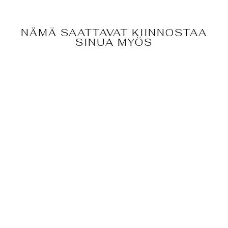
NÄMÄ SAATTAVAT KIINNOSTAA
SINUA MYÖS
ASTROLOGIA:
KUUNSOLMUJE
N
SYVÄLUOTAAV
A TULKINTA
€90,00