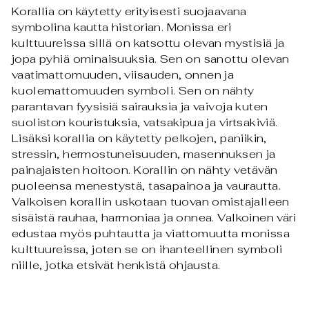
Korallia on käytetty erityisesti suojaavana
symbolina kautta historian. Monissa eri
kulttuureissa sillä on katsottu olevan mystisiä ja
jopa pyhiä ominaisuuksia. Sen on sanottu olevan
vaatimattomuuden, viisauden, onnen ja
kuolemattomuuden symboli. Sen on nähty
parantavan fyysisiä sairauksia ja vaivoja kuten
suoliston kouristuksia, vatsakipua ja virtsakiviä.
Lisäksi korallia on käytetty pelkojen, paniikin,
stressin, hermostuneisuuden, masennuksen ja
painajaisten hoitoon. Korallin on nähty vetävän
puoleensa menestystä, tasapainoa ja vaurautta.
Valkoisen korallin uskotaan tuovan omistajalleen
sisäistä rauhaa, harmoniaa ja onnea. Valkoinen väri
edustaa myös puhtautta ja viattomuutta monissa
kulttuureissa, joten se on ihanteellinen symboli
niille, jotka etsivät henkistä ohjausta.