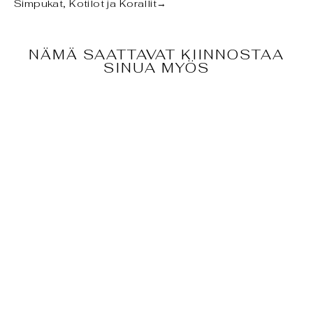
Simpukat, Kotilot ja Korallit
→
NÄMÄ SAATTAVAT KIINNOSTAA
SINUA MYÖS
KORALLI -
LOBACTIS
SCUTARIA,
XXL-KOKO
€450,00