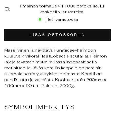
Ilmainen toimitus yli 100€ ostoksille. Ei
koske tilaustuotteita.
Heti varastossa
LISÄÄ OSTOSKORIIN
Massiivinen ja näyttävä Fungiidae-heimoon
kuuluva kivikorallilaji (
Lobactis scutaria). Heimon
lajeja tavataan muun muassa indopasifisella
merialueella. Iäkäs korallin kappale on peräisin
suomalaisesta yksityiskokoelmasta. Koralli on
puhdistettu ja valkaistu. Kooltaan noin
260mm x
190mm x 90mm. Paino n. 2000g.
SYMBOLIMERKITYS