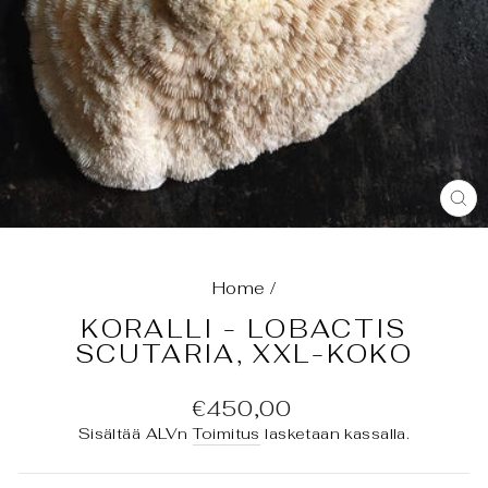
SU
(E
Home
/
KORALLI - LOBACTIS
SCUTARIA, XXL-KOKO
Normaali
€450,00
hinta
Sisältää ALVn
Toimitus
lasketaan kassalla.