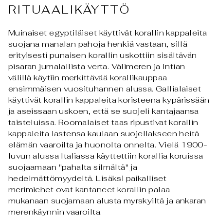
RITUAALIKÄYTTÖ
Muinaiset egyptiläiset käyttivät korallin kappaleita
suojana manalan pahoja henkiä vastaan, sillä
erityisesti punaisen korallin uskottiin sisältävän
pisaran jumalallista verta. Välimeren ja Intian
välillä käytiin merkittävää korallikauppaa
ensimmäisen vuosituhannen alussa. Gallialaiset
käyttivät korallin kappaleita koristeena kypärissään
ja aseissaan uskoen, että se suojeli kantajaansa
taisteluissa. Roomalaiset taas ripustivat korallin
kappaleita lastensa kaulaan suojellakseen heitä
elämän vaaroilta ja huonolta onnelta. Vielä 1900-
luvun alussa Italiassa käyttettiin korallia koruissa
suojaamaan "pahalta silmältä" ja
hedelmättömyydeltä. Lisäksi paikalliset
merimiehet ovat kantaneet korallin palaa
mukanaan suojamaan alusta myrskyiltä ja ankaran
merenkäynnin vaaroilta.