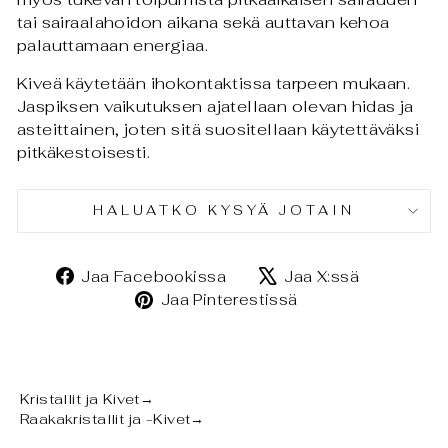
tai sairaalahoidon aikana sekä auttavan kehoa
palauttamaan energiaa.
Kiveä käytetään ihokontaktissa tarpeen mukaan.
Jaspiksen vaikutuksen ajatellaan olevan hidas ja
asteittainen, joten sitä suositellaan käytettäväksi
pitkäkestoisesti.
HALUATKO KYSYÄ JOTAIN
Jaa
Jaa
Jaa Facebookissa
Jaa X:ssä
Facebookissa
X:ssä
Jaa
Jaa Pinterestissä
Pinterestissä
Kristallit ja Kivet
→
Raakakristallit ja -Kivet
→