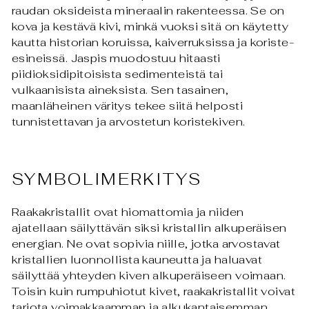
raudan oksideista mineraalin rakenteessa. Se on
kova ja kestävä kivi, minkä vuoksi sitä on käytetty
kautta historian koruissa, kaiverruksissa ja koriste-
esineissä. Jaspis muodostuu hitaasti
piidioksidipitoisista sedimenteistä tai
vulkaanisista aineksista. Sen tasainen,
maanläheinen väritys tekee siitä helposti
tunnistettavan ja arvostetun koristekiven.
SYMBOLIMERKITYS
Raakakristallit ovat hiomattomia ja niiden
ajatellaan säilyttävän siksi kristallin alkuperäisen
energian. Ne ovat sopivia niille, jotka arvostavat
kristallien luonnollista kauneutta ja haluavat
säilyttää yhteyden kiven alkuperäiseen voimaan.
Toisin kuin rumpuhiotut kivet, raakakristallit voivat
tarjota voimakkaamman ja alkukantaisemman