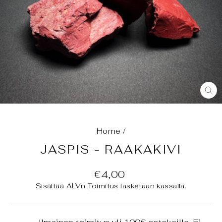
SU
(E
Home
/
JASPIS - RAAKAKIVI
Normaali
€4,00
hinta
Sisältää ALVn
Toimitus
lasketaan kassalla.