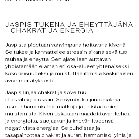
JASPIS TUKENA JA EHEYTTÄJÄNÄ
- CHAKRAT JA ENERGIA
Jaspista pidetään vahvimpana hoitavana kivenä.
Se tukee ja kannattelee stressin aikana sekä tuo
rauhaa ja eheyttä. Sen ajatellaan auttavan
yhdistämään elämän eri osa-alueet yhtenäiseksi
kokonaisuudeksi ja muistuttaa ihmisiä keskinäisen
avun merkityksestä.
Jaspis linjaa chakrat ja soveltuu
chakraharjoituksiin. Se symboloi juurichakraa,
tukee shamanistisia matkoja ja edistää unien
muistamista. Kiven uskotaan maadoittavan kehoa
ja energioita, suojaavan ja imevän itseensä
negatiivista energiaa. Se puhdistaa ja
tasapainottaa chakrat ja auran, harmonisoi yiniä ja