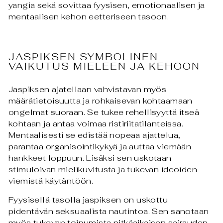
yangia sekä sovittaa fyysisen, emotionaalisen ja
mentaalisen kehon eetteriseen tasoon.
JASPIKSEN SYMBOLINEN
VAIKUTUS MIELEEN JA KEHOON
Jaspiksen ajatellaan vahvistavan myös
määrätietoisuutta ja rohkaisevan kohtaamaan
ongelmat suoraan. Se tukee rehellisyyttä itseä
kohtaan ja antaa voimaa ristiriitatilanteissa.
Mentaalisesti se edistää nopeaa ajattelua,
parantaa organisointikykyä ja auttaa viemään
hankkeet loppuun. Lisäksi sen uskotaan
stimuloivan mielikuvitusta ja tukevan ideoiden
viemistä käytäntöön.
Fyysisellä tasolla jaspiksen on uskottu
pidentävän seksuaalista nautintoa. Sen sanotaan
myös tukevan toipumista pitkäaikaisen sairauden