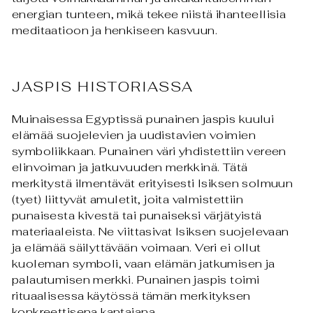
energian tunteen, mikä tekee niistä ihanteellisia
meditaatioon ja henkiseen kasvuun.
JASPIS HISTORIASSA
Muinaisessa Egyptissä punainen jaspis kuului
elämää suojelevien ja uudistavien voimien
symboliikkaan. Punainen väri yhdistettiin vereen
elinvoiman ja jatkuvuuden merkkinä. Tätä
merkitystä ilmentävät erityisesti Isiksen solmuun
(tyet) liittyvät amuletit, joita valmistettiin
punaisesta kivestä tai punaiseksi värjätyistä
materiaaleista. Ne viittasivat Isiksen suojelevaan
ja elämää säilyttävään voimaan. Veri ei ollut
kuoleman symboli, vaan elämän jatkumisen ja
palautumisen merkki. Punainen jaspis toimi
rituaalisessa käytössä tämän merkityksen
konkreettisena kantajana.