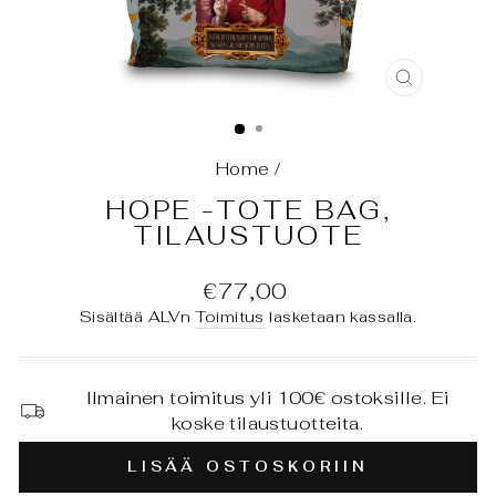
SULJE
(ESC)
Home
/
HOPE -TOTE BAG,
TILAUSTUOTE
Normaali
€77,00
hinta
Sisältää ALVn
Toimitus
lasketaan kassalla.
Ilmainen toimitus yli 100€ ostoksille. Ei
koske tilaustuotteita.
LISÄÄ OSTOSKORIIN