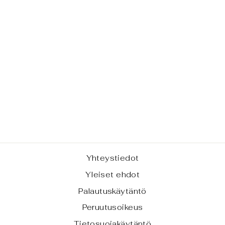
HOPE -TOTE
BAG,
TILAUSTUOTE
€77,00
Yhteystiedot
Yleiset ehdot
Palautuskäytäntö
Peruutusoikeus
Tietosuojakäytäntö