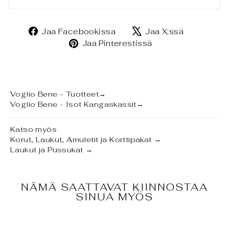
Jaa
Jaa
Jaa Facebookissa
Jaa X:ssä
Facebookissa
X:ssä
Jaa
Jaa Pinterestissä
Pinterestissä
Voglio Bene - Tuotteet
→
Voglio Bene - Isot Kangaskassit
→
Katso myös
Korut, Laukut, Amuletit ja Korttipakat
→
Laukut ja Pussukat
→
NÄMÄ SAATTAVAT KIINNOSTAA
SINUA MYÖS