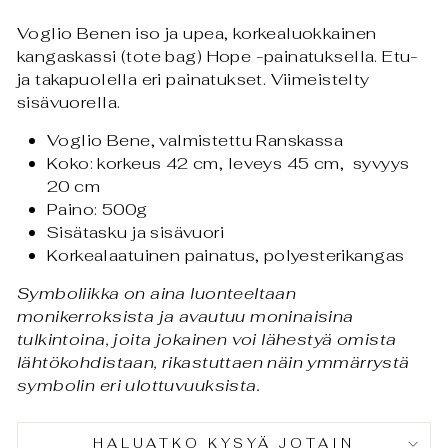
Voglio Benen iso ja upea, korkealuokkainen
kangaskassi (tote bag) Hope -painatuksella. Etu-
ja takapuolella eri painatukset.
Viimeistelty
sisävuorella.
Voglio Bene, valmistettu Ranskassa
Koko: korkeus 42 cm, leveys 45 cm, syvyys
20 cm
Paino: 500g
Sisätasku ja sisävuori
Korkealaatuinen painatus, polyesterikangas
Symboliikka on aina luonteeltaan
monikerroksista ja avautuu moninaisina
tulkintoina, joita jokainen voi lähestyä omista
lähtökohdistaan, rikastuttaen näin ymmärrystä
symbolin eri ulottuvuuksista.
HALUATKO KYSYÄ JOTAIN