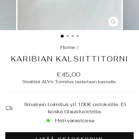
SULJE
(ESC)
Home
/
KARIBIAN KALSIITTITORNI
Normaali
€45,00
hinta
Sisältää ALVn
Toimitus
lasketaan kassalla.
Ilmainen toimitus yli 100€ ostoksille. Ei
koske tilaustuotteita.
Heti varastossa