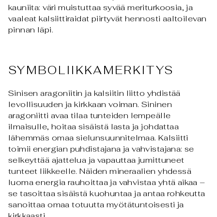
kauniita: väri muistuttaa syvää meriturkoosia, ja
vaaleat kalsiittiraidat piirtyvät hennosti aaltoilevan
pinnan läpi.
SYMBOLIIKKAMERKITYS
Sinisen aragoniitin ja kalsiitin liitto yhdistää
levollisuuden ja kirkkaan voiman. Sininen
aragoniitti avaa tilaa tunteiden lempeälle
ilmaisulle, hoitaa sisäistä lasta ja johdattaa
lähemmäs omaa sielunsuunnitelmaa. Kalsiitti
toimii energian puhdistajana ja vahvistajana: se
selkeyttää ajattelua ja vapauttaa jumittuneet
tunteet liikkeelle. Näiden mineraalien yhdessä
luoma energia rauhoittaa ja vahvistaa yhtä aikaa –
se tasoittaa sisäistä kuohuntaa ja antaa rohkeutta
sanoittaa omaa totuutta myötätuntoisesti ja
kirkkaasti.