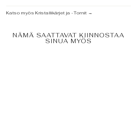
Katso myös
Kristallikärjet ja -Tornit
→
NÄMÄ SAATTAVAT KIINNOSTAA
SINUA MYÖS
KARIBIAN
KALSIITTITOR
NI
€45,00