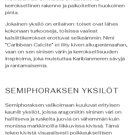
kerroksellinen rakenne ja paikoitellen huokoinen
pinta.
Jokainen yksilö on erilainen: toiset ovat lähes
kokonaan turkooseja, toisissa vaaleat
kalsiittikerrokset erottuvat selkeämmin. Nimi
“Caribbean Calcite” ei liity kiven alkuperämaahan,
vaan on sen sinisen värin ja kerroksellisuuden
inspiroima, joka muistuttaa Karibianmeren sävyjä
ja rantamaisemia.
SEMIPHORAKSEN YKSILÖT
Semiphoraksen valikoimaan kuuluvat erityisen
kauniit yksilöt, joissa aragoniitin sininen väri on
hallitseva ja ruskeita juovia on vähemmän kuin
monissa markkinoilla liikkuvissa kivissä. Tämä
tekee kivistä visuaalisesti poikkeuksellisen