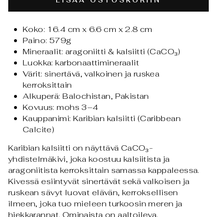
LISÄÄ OSTOSKORIIN
Koko: 16.4 cm x 6.6 cm x 2.8 cm
Paino: 579g
Mineraalit: aragoniitti & kalsiitti (CaCO₃)
Luokka: karbonaattimineraalit
Värit: sinertävä, valkoinen ja ruskea
kerroksittain
Alkuperä: Balochistan, Pakistan
Kovuus: mohs 3–4
Kauppanimi: Karibian kalsiitti (Caribbean
Calcite)
Karibian kalsiitti on näyttävä CaCO₃-
yhdistelmäkivi, joka koostuu kalsiitista ja
aragoniitista kerroksittain samassa kappaleessa.
Kivessä esiintyvät sinertävät sekä valkoisen ja
ruskean sävyt luovat elävän, kerroksellisen
ilmeen, joka tuo mieleen turkoosin meren ja
hiekkarannat. Ominaista on aaltoileva,