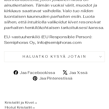
ainutkertainen. Tämän vuoksi värit, muodot ja
kirkkaus saattavat vaihdella. Valo tuo niiden
luontaisen kauneuden parhaiten esiin. Luota
siihen, että intuitiolla valikoidut kivet resonoivat
parhaiten henkilökohtaisen tarkoituksesi kanssa.
EU-vastuuhenkilö (EU Responsible Person):
Semiphoras Oy, info@semiphoras.com
HALUATKO KYSYÄ JOTAIN
Jaa
Jaa
Jaa Facebookissa
Jaa X:ssä
Facebookissa
X:ssä
Jaa
Jaa Pinterestissä
Pinterestissä
Kristallit ja Kivet
→
Hiotut Kristallit
→