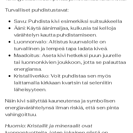
Turvalliset puhdistustavat:
Savu: Puhdista kivi esimerkiksi suitsukkeella
Ääni: Käytä äänimaljaa, kulkusia tai kelloja
värähtelyn kautta puhdistamiseen.
Luonnonvalo: Altistus kuunvalolle on
turvallinen ja lempeä tapa ladata kiveä.
Maadoitus: Aseta kivi hetkeksi puun juurelle
tai luonnonkivien joukkoon, jotta se palauttaa
energiansa.
Kristalliverkko: Voit puhdistaa sen myös
laittamalla kirkkaan kvartsin tai seleniitin
läheisyyteen.
Näin kivi säilyttää kauneutensa ja symbolisen
energiavärähtelynsä ilman riskiä, että sen pinta
vahingoittuu.
Huomio: Kristallit ja mineraalit ovat
luonnontuotteita, joten jokainen niistä on