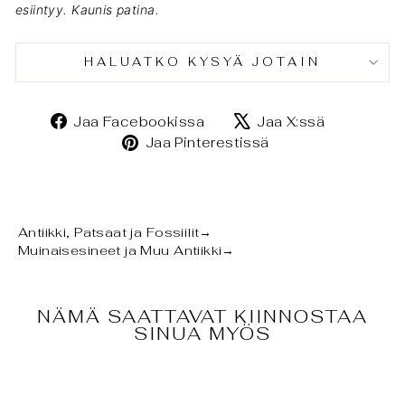
esiintyy. Kaunis patina.
HALUATKO KYSYÄ JOTAIN
Jaa
Jaa
Jaa Facebookissa
Jaa X:ssä
Facebookissa
X:ssä
Jaa
Jaa Pinterestissä
Pinterestissä
Antiikki, Patsaat ja Fossiilit
→
Muinaisesineet ja Muu Antiikki
→
NÄMÄ SAATTAVAT KIINNOSTAA
SINUA MYÖS