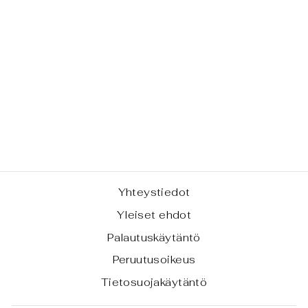
MAITO-ASTIA
- GORFA
€185,00
Yhteystiedot
Yleiset ehdot
Palautuskäytäntö
Peruutusoikeus
Tietosuojakäytäntö