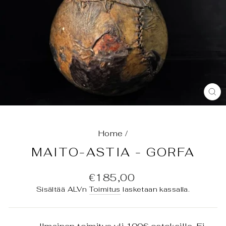
SU
(E
Home
/
MAITO-ASTIA - GORFA
Normaali
€185,00
hinta
Sisältää ALVn
Toimitus
lasketaan kassalla.