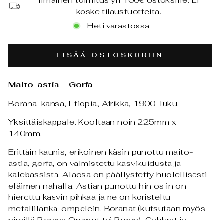
Ilmainen toimitus yli 100€ ostoksille. Ei
koske tilaustuotteita.
Heti varastossa
LISÄÄ OSTOSKORIIN
Maito-astia - Gorfa
Borana-kansa, Etiopia, Afrikka, 1900-luku.
Yksittäiskappale. Kooltaan noin 225mm x
140mm.
Erittäin kaunis, erikoinen käsin punottu maito-
astia, gorfa, on valmistettu kasvikuidusta ja
kalebassista. Alaosa on päällystetty huolellisesti
eläimen nahalla. Astian punottuihin osiin on
hierottu kasvin pihkaa ja ne on koristeltu
metallilanka-ompelein. Boranat (kutsutaan myös
nimillä Borana Oromot tai Boran), Gabbrat ja