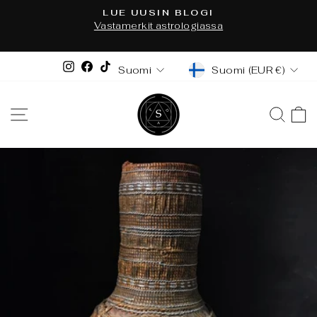
Siirry
LUE UUSIN BLOGI
sisältöön
n
Vastamerkit astrologiassa
Keskeytä
diaesitys
VALUUTTA
KIELI
Instagram
Facebook
TikTok
Suomi (EUR €)
Suomi
VALIKKO
HAK