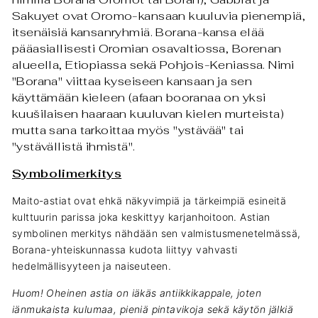
Sakuyet ovat Oromo-kansaan kuuluvia pienempiä,
itsenäisiä kansanryhmiä. Borana-kansa elää
pääasiallisesti Oromian osavaltiossa, Borenan
alueella, Etiopiassa sekä Pohjois-Keniassa. Nimi
"Borana" viittaa kyseiseen kansaan ja sen
käyttämään kieleen (afaan booranaa on yksi
kuušilaisen haaraan kuuluvan kielen murteista)
mutta sana tarkoittaa myös "ystävää" tai
"ystävällistä ihmistä".
Symbolimerkitys
Maito-astiat ovat ehkä näkyvimpiä ja tärkeimpiä esineitä
kulttuurin parissa joka keskittyy karjanhoitoon. Astian
symbolinen merkitys nähdään sen valmistusmenetelmässä,
Borana-yhteiskunnassa kudota liittyy vahvasti
hedelmällisyyteen ja naiseuteen.
Huom! Oheinen astia on iäkäs antiikkikappale, joten
iänmukaista kulumaa, pieniä pintavikoja sekä käytön jälkiä