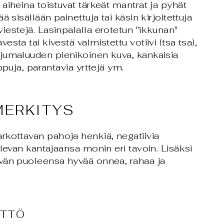
aiheina toistuvat tärkeät mantrat ja pyhät
ä sisällään painettuja tai käsin kirjoitettuja
estejä. Lasinpalalla erotetun "ikkunan"
sta tai kivestä valmistettu votiivi (tsa tsa),
jumaluuden pienikoinen kuva, kankaisia
ppuja, parantavia yrttejä ym.
MERKITYS
rkottavan pahoja henkiä, negatiivia
elevan kantajaansa monin eri tavoin. Lisäksi
vän puoleensa hyvää onnea, rahaa ja
YTTÖ