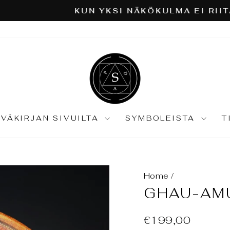
Astrologia ja tarot syväkartoitu
ÄKÖKULMA EI RIITÄ:
Keskeytä
diaesitys
IVÄKIRJAN SIVUILTA
SYMBOLEISTA
T
Home
/
GHAU-AMU
Normaali
€199,00