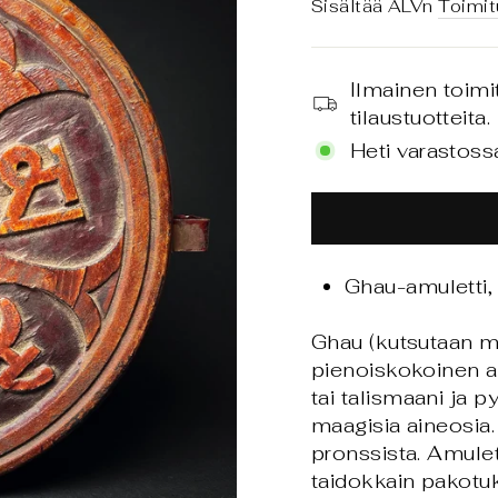
hinta
Sisältää ALVn
Toimit
Ilmainen toimi
tilaustuotteita.
Heti varastoss
Ghau-amuletti,
Ghau (kutsutaan m
pienoiskokoinen al
tai talismaani ja p
maagisia aineosia.
pronssista. Amulet
taidokkain pakotuks