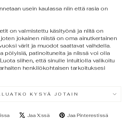
netaan usein kaulassa niin että rasia on
t on valmistettu käsityönä ja niitä on
j
oten jokainen niistä on oma ainutkertainen
uoksi värit ja muodot saattavat vaihdella.
a pölyisiä, patinoituneita ja niissä voi olla
Luota siihen, että sinulle intuitiolla valikoitu
rhaiten henkilökohtaisen tarkoituksesi
ALUATKO KYSYÄ JOTAIN
Jaa
Jaa
Jaa
issa
Jaa X:ssä
Jaa Pinterestissä
Facebookissa
X:ssä
Pintere