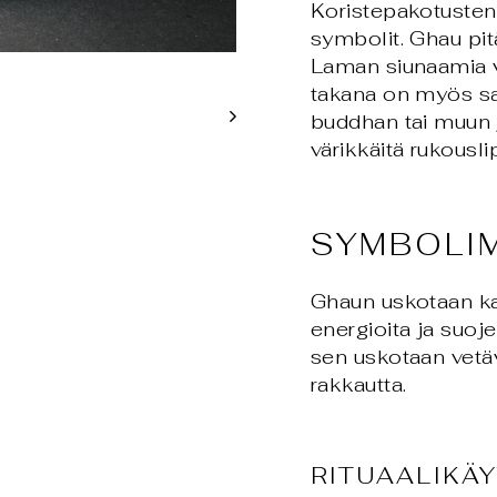
Koristepakotusten 
symbolit. Ghau pitä
Laman siunaamia vi
takana on myös save
buddhan tai muun 
värikkäitä rukousli
SYMBOLI
Ghaun uskotaan ka
energioita ja suoj
sen uskotaan vetä
rakkautta.
RITUAALIKÄ