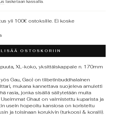
us
lasketaan kassalla.
tus yli 100€ ostoksille. Ei koske
a
LISÄÄ OSTOSKORIIN
 puuta, XL-koko, yksittäiskappale n. 170mm
yös Gau, Gao) on tiibetinbuddhalainen
ttari, mukana kannettava suojeleva amuletti
yhä rasia, jonka sisällä säilytetään muita
 Useimmat Ghaut on valmistettu kuparista ja
in usein hopeoitu kansiosa on koristeltu
in ja toisinaan korukivin (turkoosi & koralli).