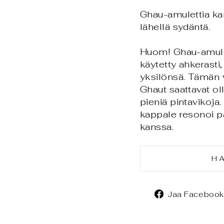
Ghau-amulettia kan
lähellä sydäntä.
Huom! Ghau-amuleti
käytetty ahkerasti, 
yksilönsä. Tämän v
Ghaut saattavat oll
pieniä pintavikoja. 
kappale resonoi pa
kanssa.
H
Jaa Facebook