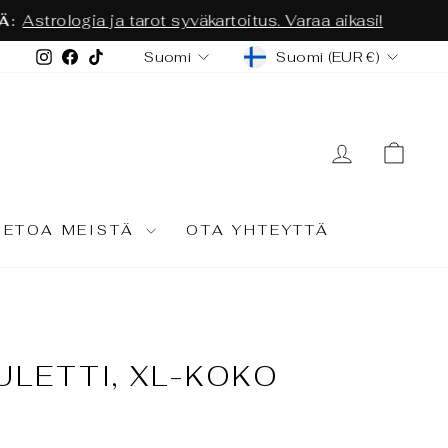
s. Varaa aikasi!
VALUUTTA
KIELI
Instagram
Facebook
TikTok
Suomi (EUR €)
Suomi
KIRJAUD
OST
IETOA MEISTÄ
OTA YHTEYTTÄ
LETTI, XL-KOKO