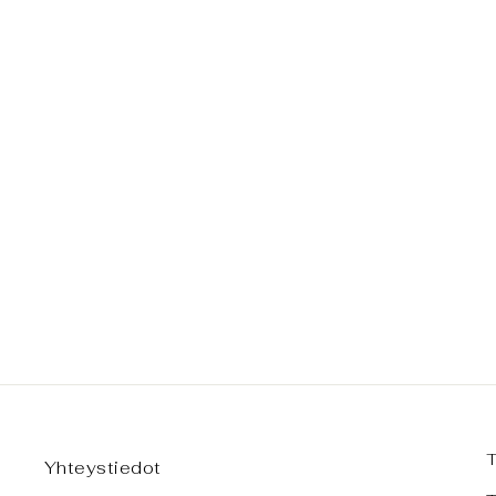
GHAU-AMULETTI, XL-KOKO
€199,00
Yhteystiedot