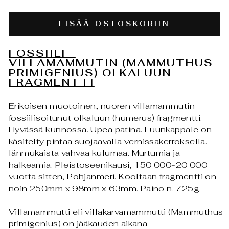
LISÄÄ OSTOSKORIIN
FOSSIILI -
VILLAMAMMUTIN
(MAMMUTHUS
PRIMIGENIUS)
OLKALUUN
FRAGMENTTI
Erikoisen muotoinen, nuoren villamammutin
fossiilisoitunut olkaluun (humerus) fragmentti.
Hyvässä kunnossa. Upea patina. Luunkappale on
käsitelty pintaa suojaavalla vernissakerroksella.
Iänmukaista vahvaa kulumaa. Murtumia ja
halkeamia.
Pleistoseenikausi,
150 000-20 000
vuotta sitten, Pohjanmeri. Kooltaan fragmentti on
noin 250mm x 98mm x 63mm. Paino n. 725g.
Villamammutti eli villakarvamammutti (Mammuthus
primigenius) on jääkauden aikana