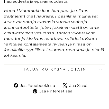
hauraudesta ja epävarmuudesta.
Huom!
Mammutin luut, hampaat ja niiden
fragmentit ovat hauraita.
Fossiilit ja muinaiset
luut ovat satoja tuhansia vuosia vanhoja
luonnontuotteita, j
oten jokainen niistä on oma
ainutkertainen yksilönsä. Tämän vuoksi värit,
muodot ja kirkkaus saattavat vaihdella. K
unto
vaihtelee kohtalaisesta hyvään ja niissä on
fossiileille tyypillistä kulumaa, murtumia ja pieniä
lohkeamia.
HALUATKO KYSYÄ JOTAIN
Jaa
Jaa
Jaa Facebookissa
Jaa X:ssä
Facebookissa
X:ssä
Jaa
Jaa Pinterestissä
Pinterestissä