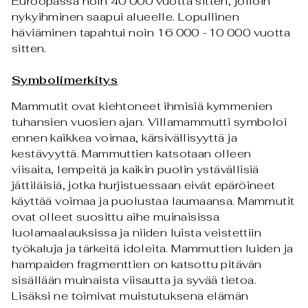
Euroopassa noin 40 000 vuotta sitten, jolloin
nykyihminen saapui alueelle. Lopullinen
häviäminen tapahtui noin 16 000 -10 000 vuotta
sitten.
Symbolimerkitys
Mammutit ovat kiehtoneet ihmisiä kymmenien
tuhansien vuosien ajan. Villamammutti symboloi
ennen kaikkea v
oimaa, kärsivällisyyttä ja
kestävyyttä. Mammuttien katsotaan olleen
viisaita, lempeitä ja kaikin puolin ystävällisiä
jättiläisiä, jotka hurjistuessaan eivät epäröineet
käyttää voimaa ja puolustaa laumaansa.
Mammutit
ovat olleet suosittu aihe muinaisissa
luolamaalauksissa ja niiden luista veistettiin
työkaluja ja tärkeitä idoleita. Mammuttien luiden ja
hampaiden fragmenttien on katsottu pitävän
sisällään muinaista viisautta ja syvää tietoa.
Lisäksi ne toimivat muistutuksena elämän