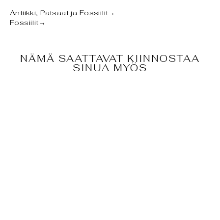
Antiikki, Patsaat ja Fossiilit
→
Fossiilit
→
NÄMÄ SAATTAVAT KIINNOSTAA
SINUA MYÖS
FOSSIILI -
VILLAMAMMUT
IN
(MAMMUTHUS
PRIMIGENIUS)