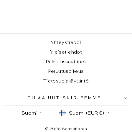
OLKALUUN
FRAGMENTTI
€265,00
Yhteystiedot
Yleiset ehdot
Palautuskäytäntö
Peruutusoikeus
Tietosuojakäytäntö
TILAA UUTISKIRJEEMME
KIELI
VALUUTTA
Suomi
Suomi (EUR €)
© 2026 Semiphoras