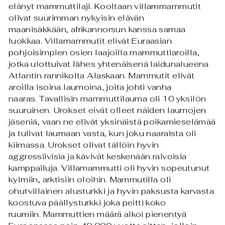
elänyt mammuttilaji.
Kooltaan villammammutit
olivat suurimman nykyisin elävän
maanisäkkään, afrikannorsun kanssa samaa
luokkaa.
Villamammutit elivät Euraasian
pohjoisimpien osien laajoilla mammuttiaroilla,
jotka ulottuivat lähes yhtenäisenä laidunalueena
Atlantin rannikolta Alaskaan. Mammutit elivät
aroilla isoina laumoina, joita johti vanha
naaras. Tavallisin mammuttilauma oli 10 yksilön
suuruinen. Urokset eivät olleet
näiden laumojen
jäseniä, vaan ne elivät yksinäistä poikamieselämää
ja tulivat laumaan vasta, kun joku naaraista oli
kiimassa. Urokset olivat tällöin hyvin
aggressiivisia ja kävivät keskenään raivoisia
kamppailuja.
Villamammutti oli hyvin sopeutunut
kylmiin, arktisiin oloihin. Mammutilla oli
ohutvillainen alusturkki ja hyvin paksusta karvasta
koostuva päällysturkki joka peitti koko
ruumiin.
Mammuttien määrä alkoi pienentyä