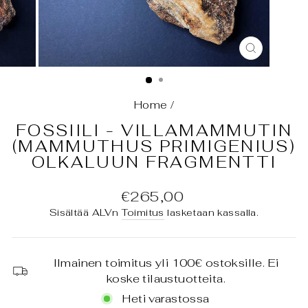
SULJE
(ESC)
Home
/
FOSSIILI - VILLAMAMMUTIN
(MAMMUTHUS PRIMIGENIUS)
OLKALUUN FRAGMENTTI
Normaali
€265,00
hinta
Sisältää ALVn
Toimitus
lasketaan kassalla.
Ilmainen toimitus yli 100€ ostoksille. Ei
koske tilaustuotteita.
Heti varastossa