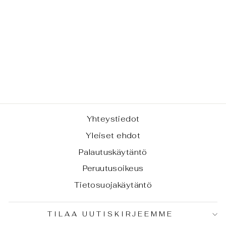
IN
(MAMMUTHUS
PRIMIGENIUS)
TAKAHAMPAAN
FRAGMENTTI
XL-KOKO
€125,00
Yhteystiedot
Yleiset ehdot
Palautuskäytäntö
Peruutusoikeus
Tietosuojakäytäntö
TILAA UUTISKIRJEEMME