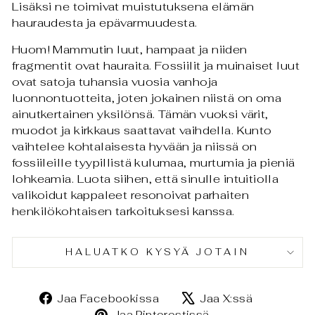
Lisäksi ne toimivat muistutuksena elämän
hauraudesta ja epävarmuudesta.
Huom! Mammutin luut, hampaat ja niiden
fragmentit ovat hauraita. Fossiilit ja muinaiset luut
ovat satoja tuhansia vuosia vanhoja
luonnontuotteita, joten jokainen niistä on oma
ainutkertainen yksilönsä. Tämän vuoksi värit,
muodot ja kirkkaus saattavat vaihdella. Kunto
vaihtelee kohtalaisesta hyvään ja niissä on
fossiileille tyypillistä kulumaa, murtumia ja pieniä
lohkeamia. Luota siihen, että sinulle intuitiolla
valikoidut kappaleet resonoivat parhaiten
henkilökohtaisen tarkoituksesi kanssa.
HALUATKO KYSYÄ JOTAIN
Jaa
Jaa
Jaa Facebookissa
Jaa X:ssä
Facebookissa
X:ssä
Jaa
Jaa Pinterestissä