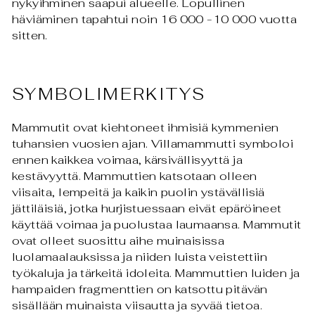
nykyihminen saapui alueelle. Lopullinen
häviäminen tapahtui noin 16 000 -10 000 vuotta
sitten.
SYMBOLIMERKITYS
Mammutit ovat kiehtoneet ihmisiä kymmenien
tuhansien vuosien ajan. Villamammutti symboloi
ennen kaikkea voimaa, kärsivällisyyttä ja
kestävyyttä. Mammuttien katsotaan olleen
viisaita, lempeitä ja kaikin puolin ystävällisiä
jättiläisiä, jotka hurjistuessaan eivät epäröineet
käyttää voimaa ja puolustaa laumaansa. Mammutit
ovat olleet suosittu aihe muinaisissa
luolamaalauksissa ja niiden luista veistettiin
työkaluja ja tärkeitä idoleita. Mammuttien luiden ja
hampaiden fragmenttien on katsottu pitävän
sisällään muinaista viisautta ja syvää tietoa.