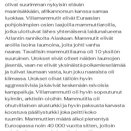
olivat suurimman nykyisin elävän
maanisäkkään, afrikannorsun kanssa samaa
luokkaa.
Villamammutit elivät Euraasian
pohjoisimpien osien laajoilla mammuttiaroilla,
jotka ulottuivat lähes yhtenäisenä laidunalueena
Atlantin rannikolta Alaskaan. Mammutit elivät
aroilla isoina laumoina, joita johti vanha
naaras. Tavallisin mammuttilauma oli 10 yksilön
suuruinen. Urokset eivät olleet näiden laumojen
jäseniä, vaan ne elivät yksinäistä poikamieselämää
ja tulivat laumaan vasta, kun joku naaraista oli
kiimassa. Urokset olivat tällöin hyvin
aggressiivisia ja kävivät keskenään raivoisia
kamppailuja.
Villamammutti oli hyvin sopeutunut
kylmiin, arktisiin oloihin. Mammutilla oli
ohutvillainen alusturkki ja hyvin paksusta karvasta
koostuva päällysturkki joka peitti koko
ruumiin.
Mammuttien määrä alkoi pienentyä
Euroopassa noin 40 000 vuotta sitten, jolloin