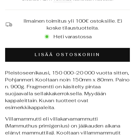
Ilmainen toimitus yli 100€ ostoksille. Ei
koske tilaustuotteita.
Heti varastossa
LISÄÄ OSTOSKORIIN
Pleistoseenikausi, 150 000-20 000 vuotta sitten,
Pohjanmeri. Kooltaan noin 150mm x 80mm. Paino
n. 900g. Fragmentti on käsitelty pintaa
suojaavalla sellakkakerroksella. Myydään
kappaleittain. Kuvan tuotteet ovat
esimerkkikappaleita.
Villamammutti eli villakarvamammutti
(Mammuthus primigenius) on jääkauden aikana
elänyt mammuttilaji. Kooltaan villammammutit