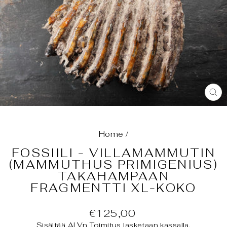
SU
(E
Home
/
FOSSIILI - VILLAMAMMUTIN
(MAMMUTHUS PRIMIGENIUS)
TAKAHAMPAAN
FRAGMENTTI XL-KOKO
Normaali
€125,00
hinta
Sisältää ALVn
Toimitus
lasketaan kassalla.