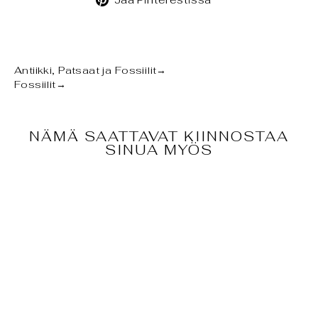
Pinterestissä
Antiikki, Patsaat ja Fossiilit
→
Fossiilit
→
NÄMÄ SAATTAVAT KIINNOSTAA
SINUA MYÖS
FOSSIILI -
VILLAMAMMUT