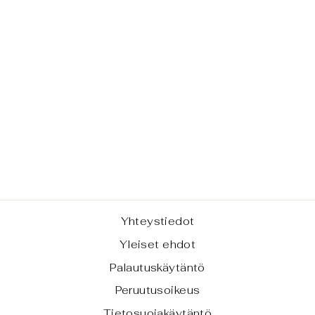
FORNARINA -
TOTE BAG,
TILAUSTUOTE
€77,00
Yhteystiedot
Yleiset ehdot
Palautuskäytäntö
Peruutusoikeus
Tietosuojakäytäntö