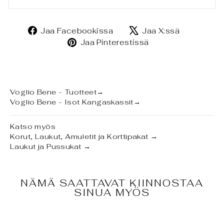
Jaa
Jaa
Jaa Facebookissa
Jaa X:ssä
Facebookissa
X:ssä
Jaa
Jaa Pinterestissä
Pinterestissä
Voglio Bene - Tuotteet
→
Voglio Bene - Isot Kangaskassit
→
Katso myös
Korut, Laukut, Amuletit ja Korttipakat
→
Laukut ja Pussukat
→
NÄMÄ SAATTAVAT KIINNOSTAA
SINUA MYÖS