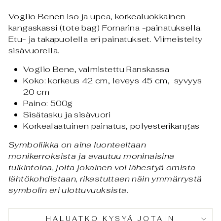
Voglio Benen iso ja upea, korkealuokkainen
kangaskassi (tote bag) Fornarina -painatuksella.
Etu- ja takapuolella eri painatukset.
Viimeistelty
sisävuorella.
Voglio Bene, valmistettu Ranskassa
Koko: korkeus 42 cm, leveys 45 cm, syvyys
20 cm
Paino: 500g
Sisätasku ja sisävuori
Korkealaatuinen painatus, polyesterikangas
Symboliikka on aina luonteeltaan
monikerroksista ja avautuu moninaisina
tulkintoina, joita jokainen voi lähestyä omista
lähtökohdistaan, rikastuttaen näin ymmärrystä
symbolin eri ulottuvuuksista.
HALUATKO KYSYÄ JOTAIN