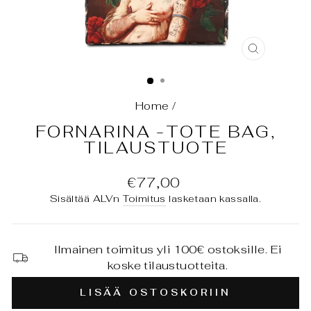
SULJE
(ESC)
Home
/
FORNARINA -TOTE BAG,
TILAUSTUOTE
Normaali
€77,00
hinta
Sisältää ALVn
Toimitus
lasketaan kassalla.
Ilmainen toimitus yli 100€ ostoksille. Ei
koske tilaustuotteita.
LISÄÄ OSTOSKORIIN