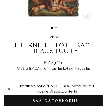
SULJE
(ESC)
Home
/
ETERNITE -TOTE BAG,
TILAUSTUOTE
Normaali
€77,00
hinta
Sisältää ALVn
Toimitus
lasketaan kassalla.
Ilmainen toimitus yli 100€ ostoksille. Ei
koske tilaustuotteita.
LISÄÄ OSTOSKORIIN