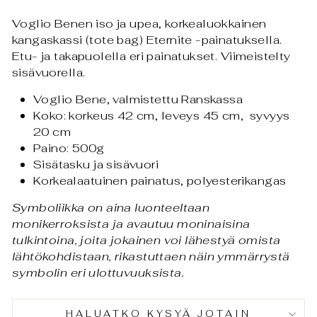
Voglio Benen iso ja upea, korkealuokkainen
kangaskassi (tote bag) Eternite -painatuksella.
Etu- ja takapuolella eri painatukset.
Viimeistelty
sisävuorella.
Voglio Bene, valmistettu Ranskassa
Koko: korkeus 42 cm, leveys 45 cm, syvyys
20 cm
Paino: 500g
Sisätasku ja sisävuori
Korkealaatuinen painatus, polyesterikangas
Symboliikka on aina luonteeltaan
monikerroksista ja avautuu moninaisina
tulkintoina, joita jokainen voi lähestyä omista
lähtökohdistaan, rikastuttaen näin ymmärrystä
symbolin eri ulottuvuuksista.
HALUATKO KYSYÄ JOTAIN