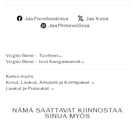
Jaa
Jaa
Jaa Facebookissa
Jaa X:ssä
Facebookissa
X:ssä
Jaa
Jaa Pinterestissä
Pinterestissä
Voglio Bene - Tuotteet
→
Voglio Bene - Isot Kangaskassit
→
Katso myös
Korut, Laukut, Amuletit ja Korttipakat
→
Laukut ja Pussukat
→
NÄMÄ SAATTAVAT KIINNOSTAA
SINUA MYÖS