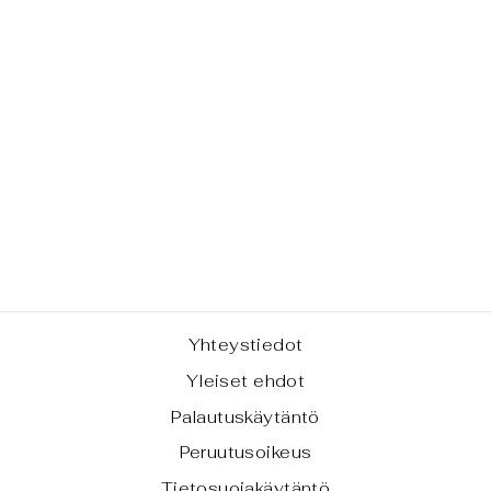
ETERNITE -
TOTE BAG,
TILAUSTUOTE
€77,00
Yhteystiedot
Yleiset ehdot
Palautuskäytäntö
Peruutusoikeus
Tietosuojakäytäntö