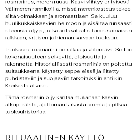
rosmarinus
, meren ruusu. Kasvi viihtyy erityisesti
Välimeren rannikoilla, missä merenkosteus tekee
siitä voimakkaan ja aromaattisen. Se kuuluu
huulikukkaiskasvien heimoon ja sisältää runsaasti
eteerisiä öljyjä, jotka antavat sille tunnusomaisen
raikkaan, yrttisen ja hieman karvaan tuoksun.
Tuoksuna rosmariini on raikas ja viilentävä. Se tuo
kokonaisuuteen selkeyttä, eloisuutta ja
rakennetta. Historiallisesti rosmariinia on poltettu
suitsukkeena, käytetty seppeleissä ja liitetty
puhdistaviin ja suojaaviin tarkoituksiin antiikin
Kreikasta alkaen.
Tämä rosmariiniöljy kantaa mukanaan kasvin
alkuperäistä, ajattoman kirkasta aromia ja pitkää
tuoksuhistoriaa.
RITUAALINEN KÄYTTÖ