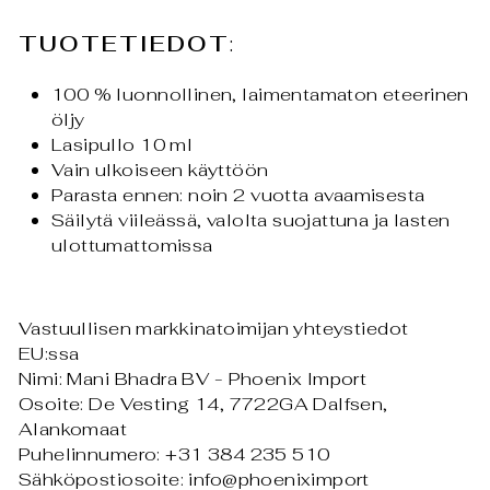
TUOTETIEDOT
:
100 % luonnollinen, laimentamaton eteerinen
öljy
Lasipullo 10 ml
Vain ulkoiseen käyttöön
Parasta ennen: noin 2 vuotta avaamisesta
Säilytä viileässä, valolta suojattuna ja lasten
ulottumattomissa
Vastuullisen markkinatoimijan yhteystiedot
EU:ssa
Nimi: Mani Bhadra BV - Phoenix Import
Osoite: De Vesting 14, 7722GA Dalfsen,
Alankomaat
Puhelinnumero: +31 384 235 510
Sähköpostiosoite: info@phoeniximport