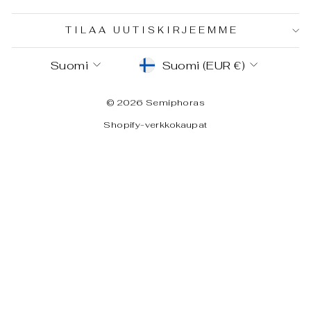
TILAA UUTISKIRJEEMME
KIELI
VALUUTTA
Suomi
Suomi (EUR €)
© 2026 Semiphoras
Shopify-verkkokaupat