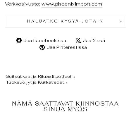
Verkkosivusto:
www.phoeniximport.com
HALUATKO KYSYÄ JOTAIN
Jaa
Jaa
Jaa Facebookissa
Jaa X:ssä
Facebookissa
X:ssä
Jaa
Jaa Pinterestissä
Pinterestissä
Suitsukkeet ja Rituaalituotteet
→
Tuoksuöljyt ja Kukkavedet
→
NÄMÄ SAATTAVAT KIINNOSTAA
SINUA MYÖS