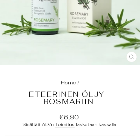
SU
(E
Home
/
ETEERINEN ÖLJY -
ROSMARIINI
Normaali
€6,90
hinta
Sisältää ALVn
Toimitus
lasketaan kassalla.