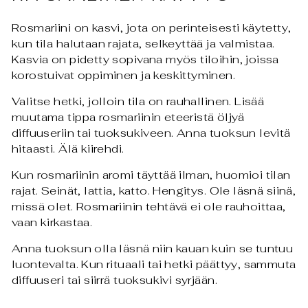
Rosmariini on kasvi, jota on perinteisesti käytetty,
kun tila halutaan rajata, selkeyttää ja valmistaa.
Kasvia on pidetty sopivana myös tiloihin, joissa
korostuivat oppiminen ja keskittyminen.
Valitse hetki, jolloin tila on rauhallinen. Lisää
muutama tippa rosmariinin eteeristä öljyä
diffuuseriin tai tuoksukiveen. Anna tuoksun levitä
hitaasti. Älä kiirehdi.
Kun rosmariinin aromi täyttää ilman, huomioi tilan
rajat. Seinät, lattia, katto. Hengitys. Ole läsnä siinä,
missä olet. Rosmariinin tehtävä ei ole rauhoittaa,
vaan kirkastaa.
Anna tuoksun olla läsnä niin kauan kuin se tuntuu
luontevalta. Kun rituaali tai hetki päättyy, sammuta
diffuuseri tai siirrä tuoksukivi syrjään.