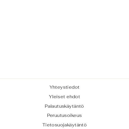
ETEERINEN
ÖLJY -
ROSMARIINI
€6,90
Yhteystiedot
Yleiset ehdot
Palautuskäytäntö
Peruutusoikeus
Tietosuojakäytäntö