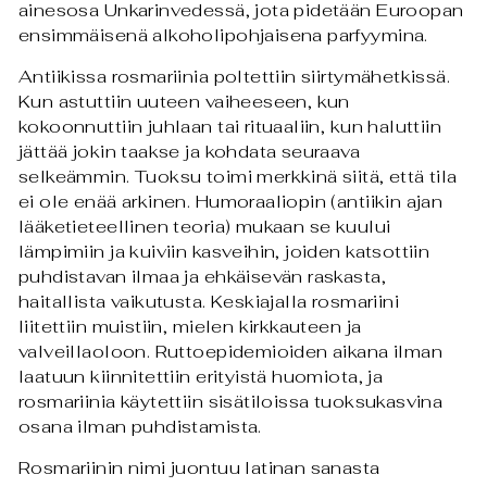
ainesosa Unkarinvedessä, jota pidetään Euroopan
ensimmäisenä alkoholipohjaisena parfyymina.
Antiikissa rosmariinia poltettiin siirtymähetkissä.
Kun astuttiin uuteen vaiheeseen, kun
kokoonnuttiin juhlaan tai rituaaliin, kun haluttiin
jättää jokin taakse ja kohdata seuraava
selkeämmin. Tuoksu toimi merkkinä siitä, että tila
ei ole enää arkinen. Humoraaliopin (antiikin ajan
lääketieteellinen teoria) mukaan se kuului
lämpimiin ja kuiviin kasveihin, joiden katsottiin
puhdistavan ilmaa ja ehkäisevän raskasta,
haitallista vaikutusta. Keskiajalla rosmariini
liitettiin muistiin, mielen kirkkauteen ja
valveillaoloon. Ruttoepidemioiden aikana ilman
laatuun kiinnitettiin erityistä huomiota, ja
rosmariinia käytettiin sisätiloissa tuoksukasvina
osana ilman puhdistamista.
Rosmariinin nimi juontuu latinan sanasta