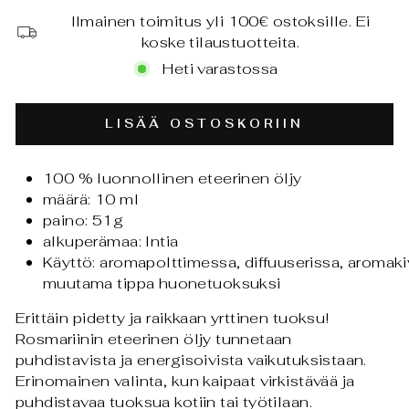
Ilmainen toimitus yli 100€ ostoksille. Ei
koske tilaustuotteita.
Heti varastossa
LISÄÄ OSTOSKORIIN
100 %
luonnollinen eteerinen öljy
määrä: 10 ml
paino: 51g
alkuperämaa: Intia
Käyttö:
aromapolttimessa,
diffuuserissa, aromaki
muutama tippa huonetuoksuksi
Erittäin pidet
t
y ja raikkaan yrttinen tuoksu!
Rosmariinin eteerinen öljy tunnetaan
puhdistavista ja energisoivista vaikutuksistaan.
Erinomainen valinta, kun kaipaat virkistävää ja
puhdistavaa tuoksua kotiin tai työtilaan.