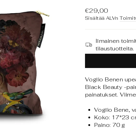
Normaali
€29,00
hinta
Sisältää ALVn
Toimit
Ilmainen toimi
tilaustuotteita.
Voglio Benen upe
Black Beauty -pain
painatukset. Viimei
Voglio Bene, v
Koko: 17*23 
Paino: 70 g