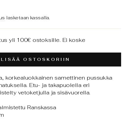
us
lasketaan kassalla.
tus yli 100€ ostoksille. Ei koske
LISÄÄ OSTOSKORIIN
a, korkealuokkainen samettinen pussukka
atuksella. Etu- ja takapuolella eri
stelty vetoketjulla ja sisävuorella.
almistettu Ranskassa
cm