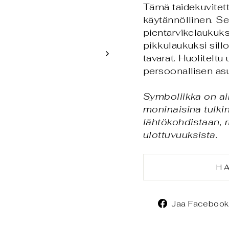
Tämä taidekuvitet
käytännöllinen. Se
pientarvikelaukuksi
pikkulaukuksi sill
tavarat. Huoliteltu
persoonallisen as
Symboliikka on ai
moninaisina tulkin
lähtökohdistaan, 
ulottuvuuksista.
H
Jaa Facebook