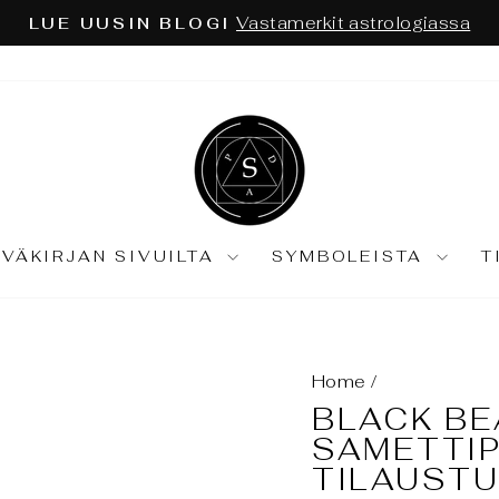
Astrologia ja tarot syv
YKSI NÄKÖKULMA EI RIITÄ:
Keskeytä
diaesitys
IVÄKIRJAN SIVUILTA
SYMBOLEISTA
T
Home
/
BLACK BE
SAMETTI
TILAUST