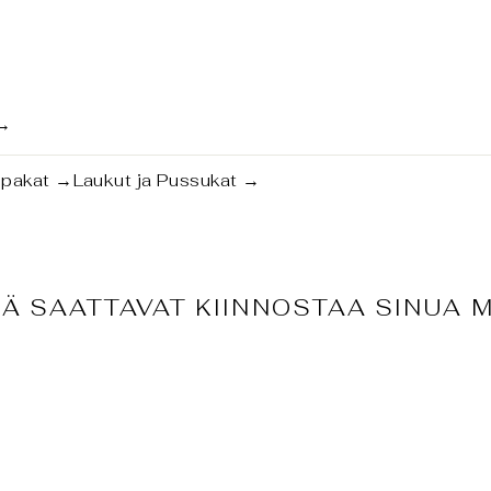
→
tipakat
→
Laukut ja Pussukat
→
Ä SAATTAVAT KIINNOSTAA SINUA 