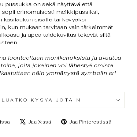
tu pussukka on sekä näyttävä että
 sopii erinomaisesti meikkipussiksi,
 käsilaukun sisälle tai kevyeksi
oin, kun mukaan tarvitaan vain tärkeimmät
 ulkoasu ja upea taidekuvitus tekevät siitä
usteen.
na luonteeltaan monikerroksista ja avautuu
toina, joita jokainen voi lähestyä omista
rikastuttaen näin ymmärrystä symbolin eri
ALUATKO KYSYÄ JOTAIN
Jaa
Jaa
Jaa
issa
Jaa X:ssä
Jaa Pinterestissä
Facebookissa
X:ssä
Pintere