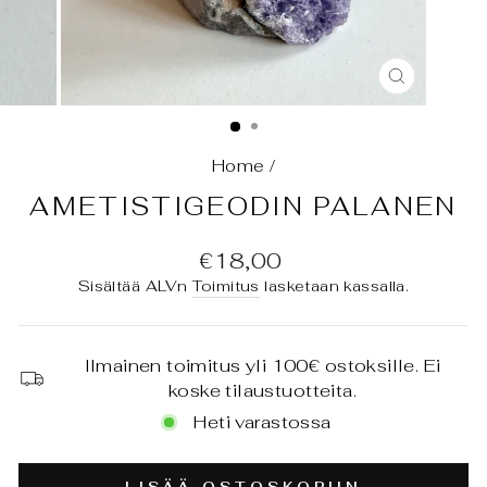
SULJE
(ESC)
Home
/
AMETISTIGEODIN PALANEN
Normaali
€18,00
hinta
Sisältää ALVn
Toimitus
lasketaan kassalla.
Ilmainen toimitus yli 100€ ostoksille. Ei
koske tilaustuotteita.
Heti varastossa