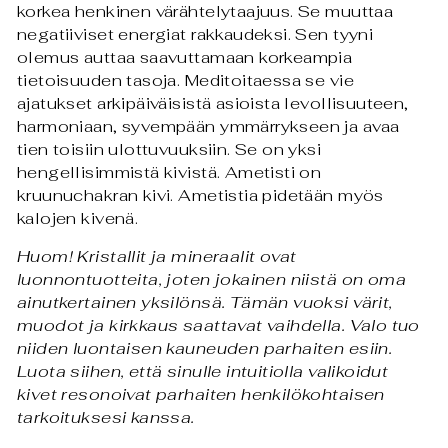
korkea henkinen värähtelytaajuus. Se muuttaa
negatiiviset energiat rakkaudeksi. Sen tyyni
olemus auttaa saavuttamaan korkeampia
tietoisuuden tasoja. Meditoitaessa se vie
ajatukset arkipäiväisistä asioista levollisuuteen,
harmoniaan, syvempään ymmärrykseen ja avaa
tien toisiin ulottuvuuksiin. Se on yksi
hengellisimmistä kivistä. Ametisti on
kruunuchakran kivi.
Ametistia pidetään myös
kalojen kivenä.
Huom! Kristallit ja mineraalit ovat
luonnontuotteita, j
oten jokainen niistä on oma
ainutkertainen yksilönsä. Tämän vuoksi värit,
muodot ja kirkkaus saattavat vaihdella. Valo tuo
niiden luontaisen kauneuden parhaiten esiin.
Luota siihen, että sinulle intuitiolla valikoidut
kivet resonoivat parhaiten henkilökohtaisen
tarkoituksesi kanssa.