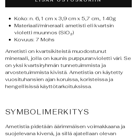
LISÄÄ OSTOSKORIIN
Koko: n. 6,1 cm x 3,9 cm x 5,7 cm, 140g
Materiaali/mineraali: ametisti eli kvartsin
violetti muunnos (SiO₂)
Kovuus: 7 Mohs
Ametisti on kvartsikiteistä muodostunut
mineraali, jolla on kaunis purppuranvioletti väri. Se
on yksi kvartsiryhmän tunnetuimmista ja
arvostetuimmista kivistä. Ametistia on käytetty
vuosituhansien ajan koruissa, koristeissa ja
hengellisissä käyttötarkoituksissa.
SYMBOLIMERKITYS
Ametistia pidetään äärimmäisen voimakkaana ja
suojelevana kivenä, ja sillä ajatellaan olevan