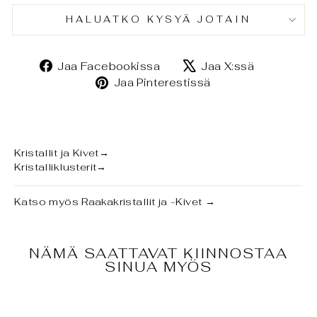
HALUATKO KYSYÄ JOTAIN
Jaa
Jaa
Jaa Facebookissa
Jaa X:ssä
Facebookissa
X:ssä
Jaa
Jaa Pinterestissä
Pinterestissä
Kristallit ja Kivet
→
Kristalliklusterit
→
Katso myös
Raakakristallit ja -Kivet
→
NÄMÄ SAATTAVAT KIINNOSTAA
SINUA MYÖS