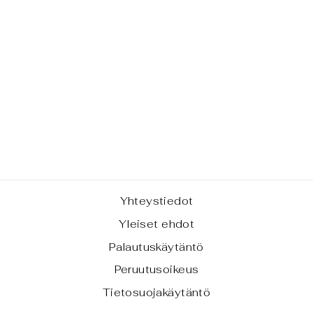
AMETISTIGEO
DIN PALANEN
€18,00
Yhteystiedot
Yleiset ehdot
Palautuskäytäntö
Peruutusoikeus
Tietosuojakäytäntö