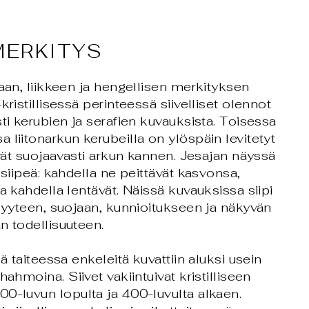
MERKITYS
vaan, liikkeen ja hengellisen merkityksen
kristillisessä perinteessä siivelliset olennot
sti kerubien ja serafien kuvauksista. Toisessa
 liitonarkun kerubeilla on ylöspäin levitetyt
tävät suojaavasti arkun kannen. Jesajan näyssä
 siipeä: kahdella ne peittävät kasvonsa,
a kahdella lentävät. Näissä kuvauksissa siipi
isyyteen, suojaan, kunnioitukseen ja näkyvän
n todellisuuteen.
sä taiteessa enkeleitä kuvattiin aluksi usein
hahmoina. Siivet vakiintuivat kristilliseen
0-luvun lopulta ja 400-luvulta alkaen.