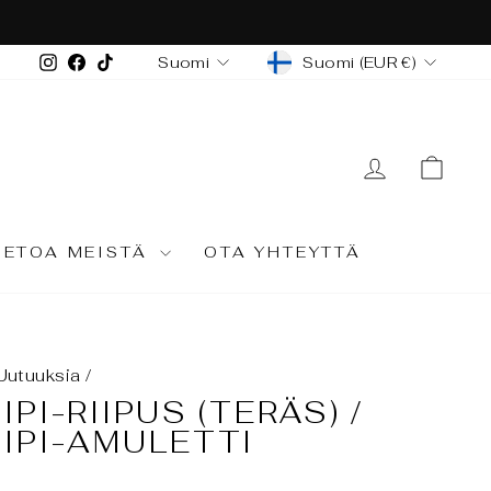
s. Varaa aikasi!
VALUUTTA
KIELI
Instagram
Facebook
TikTok
Suomi (EUR €)
Suomi
KIRJAUD
OST
IETOA MEISTÄ
OTA YHTEYTTÄ
Uutuuksia
/
IPI-RIIPUS (TERÄS) /
IIPI-AMULETTI