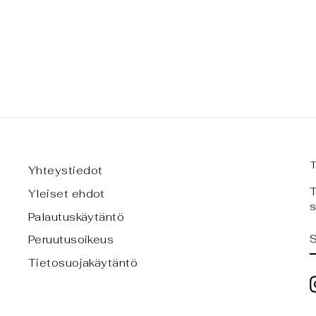
Yhteystiedot
T
Yleiset ehdot
s
Palautuskäytäntö
Peruutusoikeus
Tietosuojakäytäntö