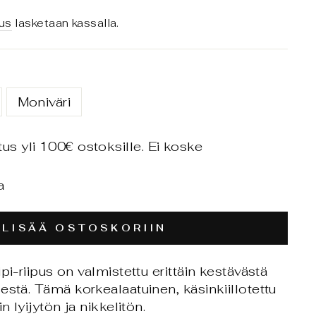
us
lasketaan kassalla.
Moniväri
tus yli 100€ ostoksille. Ei koske
a
LISÄÄ OSTOSKORIIN
pi-riipus on valmistettu erittäin kestävästä
estä. Tämä korkealaatuinen, käsinkiillotettu
n lyijytön ja nikkelitön.