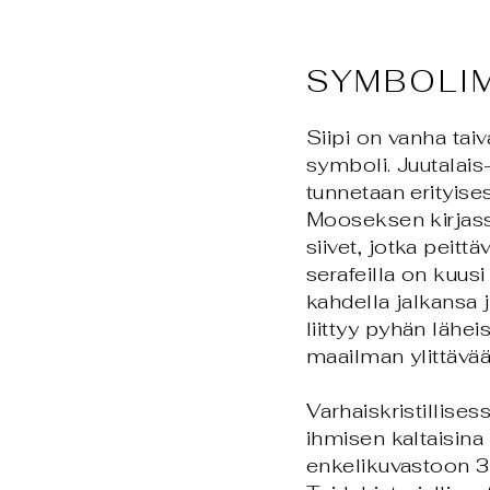
SYMBOLI
Siipi on vanha tai
symboli. Juutalais-
tunnetaan erityise
Mooseksen kirjassa
siivet, jotka peit
serafeilla on kuusi
kahdella jalkansa j
liittyy pyhän lähe
maailman ylittävää
Varhaiskristillises
ihmisen kaltaisina 
enkelikuvastoon 30