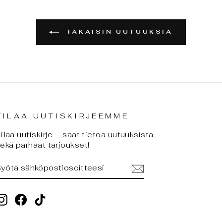
TAKAISIN UUTUUKSIA
TILAA UUTISKIRJEEMME
ilaa uutiskirje – saat tietoa uutuuksista
ekä parhaat tarjoukset!
SYÖTÄ
TILAA
SÄHKÖPOSTIOSOITTEESI
Instagram
Facebook
TikTok