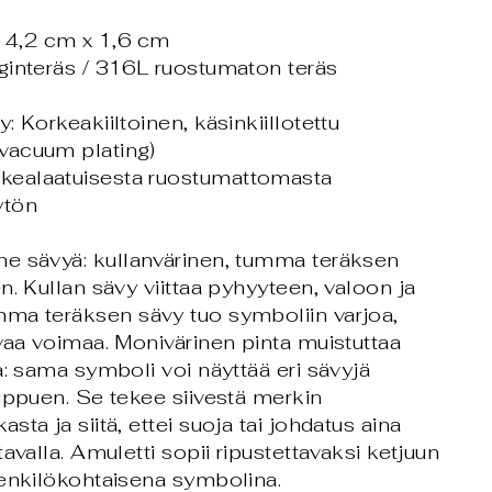
 4,2 cm x 1,6 cm
urginteräs / 316L ruostumaton teräs
ly: Korkeakiiltoinen, käsinkiillotettu
(vacuum plating)
rkealaatuisesta ruostumattomasta
jytön
e sävyä: kullanvärinen, tumma teräksen
n. Kullan sävy viittaa pyhyyteen, valoon ja
ma teräksen sävy tuo symboliin varjoa,
vaa voimaa. Monivärinen pinta muistuttaa
a: sama symboli voi näyttää eri sävyjä
ippuen. Se tekee siivestä merkin
ta ja siitä, ettei suoja tai johdatus aina
avalla. Amuletti sopii ripustettavaksi ketjuun
henkilökohtaisena symbolina.