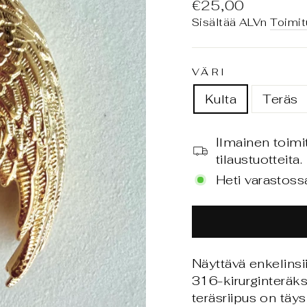
Normaali
€25,00
hinta
Sisältää ALVn
Toimit
VÄRI
Kulta
Teräs
Ilmainen toimi
tilaustuotteita.
Heti varastoss
Näyttävä enkelinsii
316-kirurginteräks
teräsriipus on täysi