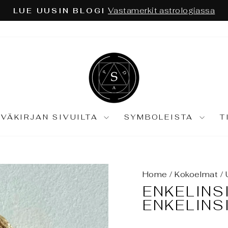
Astrologia ja tarot syväkartoitu
ÄKÖKULMA EI RIITÄ:
Keskeytä
diaesitys
IVÄKIRJAN SIVUILTA
SYMBOLEISTA
T
Home
/
Kokoelmat
/
ENKELINSI
ENKELINS