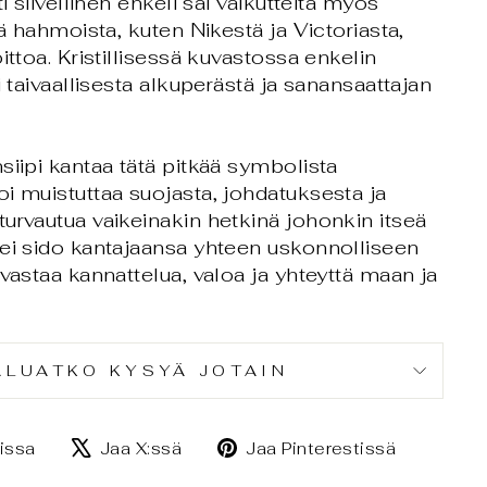
ti siivellinen enkeli sai vaikutteita myös
tä hahmoista, kuten Nikestä ja Victoriasta,
ittoa. Kristillisessä kuvastossa enkelin
i taivaallisesta alkuperästä ja sanansaattajan
siipi kantaa tätä pitkää symbolista
i muistuttaa suojasta, johdatuksesta ja
urvautua vaikeinakin hetkinä johonkin itseä
 ei sido kantajaansa yhteen uskonnolliseen
uvastaa kannattelua, valoa ja yhteyttä maan ja
ALUATKO KYSYÄ JOTAIN
Jaa
Jaa
Jaa
issa
Jaa X:ssä
Jaa Pinterestissä
Facebookissa
X:ssä
Pintere