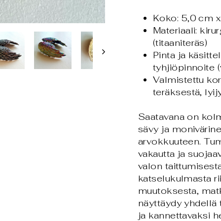
Koko: 5,0 cm x
Materiaali: kir
(titaaniteräs)
Pinta ja käsitte
tyhjiöpinnoite 
Valmistettu ko
teräksestä, lyi
Saatavana on kolm
sävy ja monivärine
arvokkuuteen. Tum
vakautta ja suojaa
valon taittumisest
katselukulmasta ri
muutoksesta, matkas
näyttäydy yhdellä t
ja kannettavaksi 