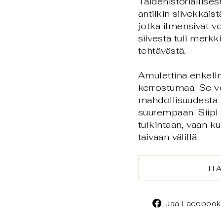
Taidehistoriallises
antiikin siivekkäis
jotka ilmensivät vo
siivestä tuli merkk
tehtävästä.
Amulettina enkelin
kerrostumaa. Se vo
mahdollisuudesta t
suurempaan. Siipi
tulkintaan, vaan k
taivaan välillä.
H
Jaa Facebook