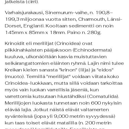
jatkeista (cirri).
Varhaisjurakausi, Sinemurum-vaihe, n. 190,8–
199,3 miljoonaa vuotta sitten, Charmouth, Länsi-
Dorset, Englanti. Kooltaan sedimentti on noin
145mm x 85mm x 18mm. Paino n. 280g.
Krinoidit eli merililjat (Crinoidea) ovat
piikkinahkaisten pääjaksoon (Echinodermata)
kuuluva, ulkonäöltään kasvia muistuttavien
selkärangattomien eläinten ryhmä. Lajin nimi tulee
Kreikan kielen sanasta "krinon" (lilja) ja "eidos"
(muoto). Termillä "merililjat" voidaan viitata koko
Crinoidea-luokkaan, mutta sillä voidaan tarkoittaa
myös vain luokan varrellisia jäseniä, kun
varrettomia kutsutaan hiustähdiksi (Comatulida).
Merililjojen luokasta tunnetaan noin 600 nykyisin
elävää lajia. Jotkut näistä elävät valtamerten
syvänteissä (jopa yli 9,000 metrin syvyydessä)
kun taas toiset elävät matalilla (n. 200 metrin