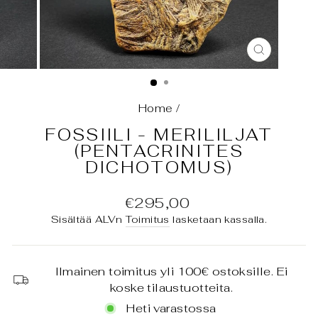
SULJE
(ESC)
Home
/
FOSSIILI - MERILILJAT
(PENTACRINITES
DICHOTOMUS)
Normaali
€295,00
hinta
Sisältää ALVn
Toimitus
lasketaan kassalla.
Ilmainen toimitus yli 100€ ostoksille. Ei
koske tilaustuotteita.
Heti varastossa