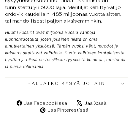
syvyydessä) koralliriutoilla. Fossiileista on
tunnistettu yli 5000 lajia. Merililjat kehittyivät jo
ordovikikaudella n. 485 miljoonaa vuotta sitten,
tai mahdollisesti paljon aikaisemminkin.
Huom! Fossiilit ovat miljoonia vuosia vanhoja
luonnontuotteita, joten jokainen niistä on oma
ainutkertainen yksilönsä. Tämän vuoksi värit, muodot ja
kirkkaus saattavat vaihdella. Kunto vaihtelee kohtalaisesta
hyvään ja niissä on fossiileille tyypillistä kulumaa, murtumia
ja pieniä lohkeamia.
HALUATKO KYSYÄ JOTAIN
Jaa
Jaa
Jaa Facebookissa
Jaa X:ssä
Facebookissa
X:ssä
Jaa
Jaa Pinterestissä
Pinterestissä