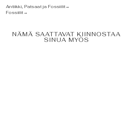
Antiikki, Patsaat ja Fossiilit
→
Fossiilit
→
NÄMÄ SAATTAVAT KIINNOSTAA
SINUA MYÖS
FOSSIILI -
MERILILJAT
(PENTACRINITE
S
DICHOTOMUS)