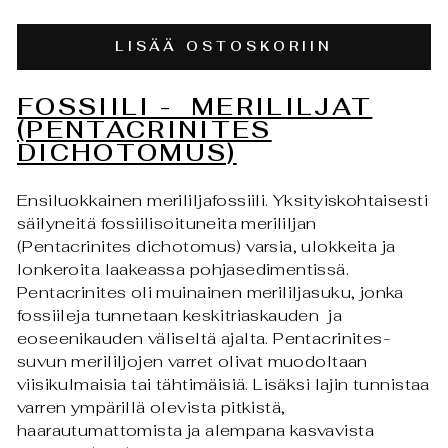
LISÄÄ OSTOSKORIIN
FOSSIILI - MERILILJAT
(PENTACRINITES
DICHOTOMUS)
Ensiluokkainen merililjafossiili. Yksityiskohtaisesti
säilyneitä fossiilisoituneita merililjan
(Pentacrinites dichotomus) varsia, ulokkeita ja
lonkeroita laakeassa pohjasedimentissä.
Pentacrinites oli muinainen merililjasuku, jonka
fossiileja tunnetaan keskitriaskauden ja
eoseenikauden väliseltä ajalta. Pentacrinites-
suvun merililjojen varret olivat muodoltaan
viisikulmaisia ​​tai tähtimäisiä. Lisäksi lajin tunnistaa
varren ympärillä olevista pitkistä,
haarautumattomista ja alempana kasvavista