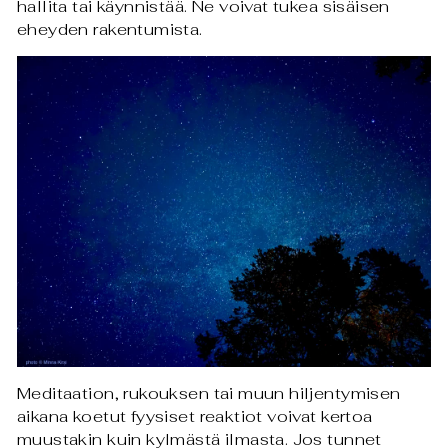
hallita tai käynnistää. Ne voivat tukea sisäisen
eheyden rakentumista.
Meditaation, rukouksen tai muun hiljentymisen
aikana koetut fyysiset reaktiot voivat kertoa
muustakin kuin kylmästä ilmasta. Jos tunnet