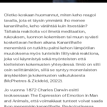
Oletko koskaan huomannut, miten keho reagoi
tavalla, jota et täysin ymmärrä: iho menee
kananlihalle, keho värähtää kuin itsestään?
Tällaisia reaktioita voi ilmetä meditaation,
rukouksen, luonnon kokemisen tai muun syvästi
koskettavan hetken aikana. Kananlihalle
menemistä on tutkittu paitsi kehon lämpötilan
muutoksena myös tunteisiin liittyvänä reaktiona,
joka voi käynnistyä sekä myönteisten että
kielteisten kokemusten yhteydessä. Ilmiö on silti
osin selittämätön, sillä se syntyy monenlaisten
ärsykkeiden ja kokemusten vaikutuksesta
(McPhetres & Zickfeld, 2022).
Jo vuonna 1872 Charles Darwin esitti
teoksessaan The Expression of Emotion in Man
and Animals, että voimakkaat tunteet voivat saada
ihon menemään kananlihalle. Psykologisessa