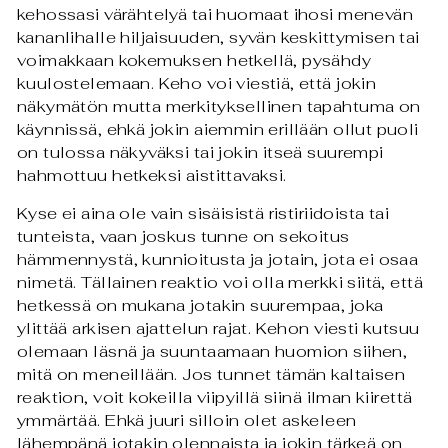
kehossasi värähtelyä tai huomaat ihosi menevän
kananlihalle hiljaisuuden, syvän keskittymisen tai
voimakkaan kokemuksen hetkellä, pysähdy
kuulostelemaan. Keho voi viestiä, että jokin
näkymätön mutta merkityksellinen tapahtuma on
käynnissä, ehkä jokin aiemmin erillään ollut puoli
on tulossa näkyväksi tai jokin itseä suurempi
hahmottuu hetkeksi aistittavaksi.
Kyse ei aina ole vain sisäisistä ristiriidoista tai
tunteista, vaan joskus tunne on sekoitus
hämmennystä, kunnioitusta ja jotain, jota ei osaa
nimetä. Tällainen reaktio voi olla merkki siitä, että
hetkessä on mukana jotakin suurempaa, joka
ylittää arkisen ajattelun rajat. Kehon viesti kutsuu
olemaan läsnä ja suuntaamaan huomion siihen,
mitä on meneillään. Jos tunnet tämän kaltaisen
reaktion, voit kokeilla viipyillä siinä ilman kiirettä
ymmärtää. Ehkä juuri silloin olet askeleen
lähempänä jotakin olennaista ja jokin tärkeä on