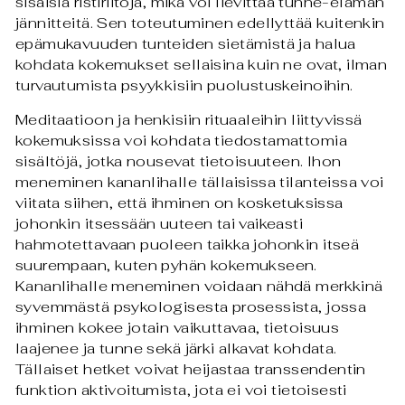
sisäisiä ristiriitoja, mikä voi lievittää tunne-elämän
jännitteitä. Sen toteutuminen edellyttää kuitenkin
epämukavuuden tunteiden sietämistä ja halua
kohdata kokemukset sellaisina kuin ne ovat, ilman
turvautumista psyykkisiin puolustuskeinoihin.
Meditaatioon ja henkisiin rituaaleihin liittyvissä
kokemuksissa voi kohdata tiedostamattomia
sisältöjä, jotka nousevat tietoisuuteen. Ihon
meneminen kananlihalle tällaisissa tilanteissa voi
viitata siihen, että ihminen on kosketuksissa
johonkin itsessään uuteen tai vaikeasti
hahmotettavaan puoleen taikka johonkin itseä
suurempaan, kuten pyhän kokemukseen.
Kananlihalle meneminen voidaan nähdä merkkinä
syvemmästä psykologisesta prosessista, jossa
ihminen kokee jotain vaikuttavaa, tietoisuus
laajenee ja tunne sekä järki alkavat kohdata.
Tällaiset hetket voivat heijastaa transsendentin
funktion aktivoitumista, jota ei voi tietoisesti