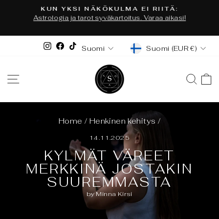
Siirry
KUN YKSI NÄKÖKULMA EI RIITÄ:
sisältöön
Astrologia ja tarot syväkartoitus. Varaa aikasi!
Keskeytä
diaesitys
VALUUTTA
KIELI
Instagram
Facebook
TikTok
Suomi (EUR €)
Suomi
VALIKKO
HAK
Home
/
Henkinen kehitys
/
14.11.2025
KYLMÄT VÄREET
MERKKINÄ JOSTAKIN
SUUREMMASTA
by Minna Kirsi