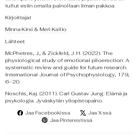
tullut esiin omalla painollaan ilman pakkoa.
Kirjoittajat
Minna Kirsi
&
Meri Kallio
Lähteet
McPhetres, J., & Zickfeld, J. H. (2022). The
physiological study of emotional piloerection: A
systematic review and guide for future research.
International Journal of Psychophysiology, 179,
6–20.
Noschis, Kaj. (2011). Carl Gustav Jung: Elämä ja
psykologia. Jyväskylän yliopistopaino.
Jaa
Jaa
Jaa Facebookissa
Jaa X:ssä
Facebookissa
X:ssä
Jaa
Jaa Pinterestissä
Pinterestissä