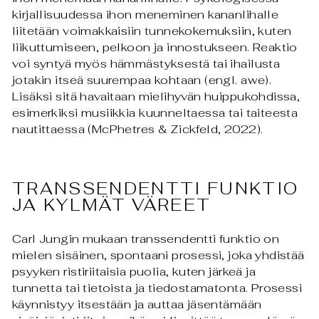
kirjallisuudessa ihon meneminen kananlihalle
liitetään voimakkaisiin tunnekokemuksiin, kuten
liikuttumiseen, pelkoon ja innostukseen. Reaktio
voi syntyä myös hämmästyksestä tai ihailusta
jotakin itseä suurempaa kohtaan (engl. awe).
Lisäksi sitä havaitaan mielihyvän huippukohdissa,
esimerkiksi musiikkia kuunneltaessa tai taiteesta
nautittaessa (McPhetres & Zickfeld, 2022).
TRANSSENDENTTI FUNKTIO
JA KYLMÄT VÄREET
Carl Jungin mukaan transsendentti funktio on
mielen sisäinen, spontaani prosessi, joka yhdistää
psyyken ristiriitaisia puolia, kuten järkeä ja
tunnetta tai tietoista ja tiedostamatonta. Prosessi
käynnistyy itsestään ja auttaa jäsentämään